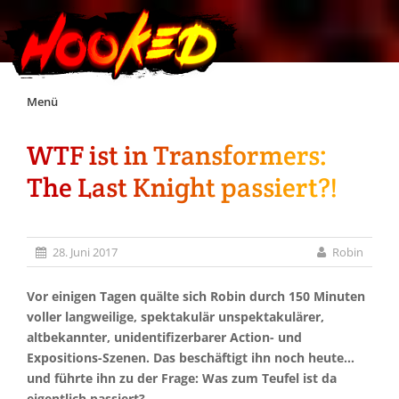
Skip
Menü
to
content
WTF ist in Transformers:
Unterstützt Hooked!
The Last Knight passiert?!
Exklusiv für Supporter*innen
28. Juni 2017
Robin
Impressum
Vor einigen Tagen quälte sich Robin durch 150 Minuten
Jobs
voller langweilige, spektakulär unspektakulärer,
altbekannter, unidentifizerbarer Action- und
Expositions-Szenen. Das beschäftigt ihn noch heute…
Discord
und führte ihn zu der Frage: Was zum Teufel ist da
eigentlich passiert?