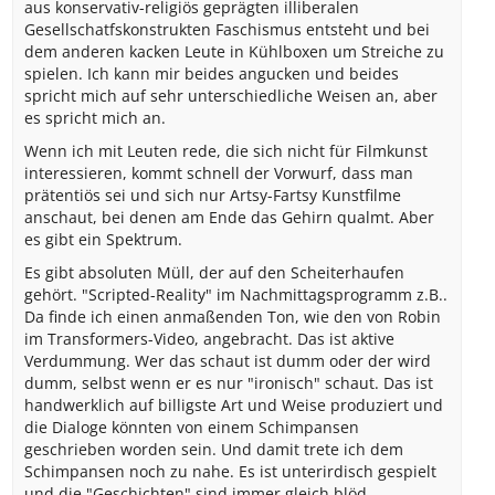
aus konservativ-religiös geprägten illiberalen
Gesellschatfskonstrukten Faschismus entsteht und bei
dem anderen kacken Leute in Kühlboxen um Streiche zu
spielen. Ich kann mir beides angucken und beides
spricht mich auf sehr unterschiedliche Weisen an, aber
es spricht mich an.
Wenn ich mit Leuten rede, die sich nicht für Filmkunst
interessieren, kommt schnell der Vorwurf, dass man
prätentiös sei und sich nur Artsy-Fartsy Kunstfilme
anschaut, bei denen am Ende das Gehirn qualmt. Aber
es gibt ein Spektrum.
Es gibt absoluten Müll, der auf den Scheiterhaufen
gehört. "Scripted-Reality" im Nachmittagsprogramm z.B..
Da finde ich einen anmaßenden Ton, wie den von Robin
im Transformers-Video, angebracht. Das ist aktive
Verdummung. Wer das schaut ist dumm oder der wird
dumm, selbst wenn er es nur "ironisch" schaut. Das ist
handwerklich auf billigste Art und Weise produziert und
die Dialoge könnten von einem Schimpansen
geschrieben worden sein. Und damit trete ich dem
Schimpansen noch zu nahe. Es ist unterirdisch gespielt
und die "Geschichten" sind immer gleich blöd.