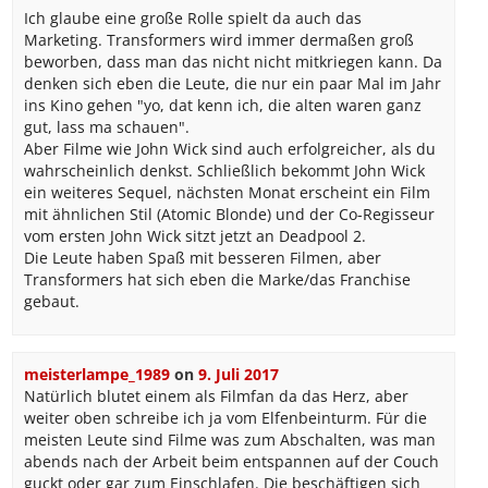
Ich glaube eine große Rolle spielt da auch das
Marketing. Transformers wird immer dermaßen groß
beworben, dass man das nicht nicht mitkriegen kann. Da
denken sich eben die Leute, die nur ein paar Mal im Jahr
ins Kino gehen "yo, dat kenn ich, die alten waren ganz
gut, lass ma schauen".
Aber Filme wie John Wick sind auch erfolgreicher, als du
wahrscheinlich denkst. Schließlich bekommt John Wick
ein weiteres Sequel, nächsten Monat erscheint ein Film
mit ähnlichen Stil (Atomic Blonde) und der Co-Regisseur
vom ersten John Wick sitzt jetzt an Deadpool 2.
Die Leute haben Spaß mit besseren Filmen, aber
Transformers hat sich eben die Marke/das Franchise
gebaut.
meisterlampe_1989
on
9. Juli 2017
Natürlich blutet einem als Filmfan da das Herz, aber
weiter oben schreibe ich ja vom Elfenbeinturm. Für die
meisten Leute sind Filme was zum Abschalten, was man
abends nach der Arbeit beim entspannen auf der Couch
guckt oder gar zum Einschlafen. Die beschäftigen sich