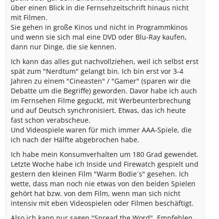
über einen Blick in die Fernsehzeitschrift hinaus nicht
mit Filmen.
Sie gehen in große Kinos und nicht in Programmkinos
und wenn sie sich mal eine DVD oder Blu-Ray kaufen,
dann nur Dinge, die sie kennen.
Ich kann das alles gut nachvollziehen, weil ich selbst erst
spät zum "Nerdtum" gelangt bin. Ich bin erst vor 3-4
Jahren zu einem "Cineasten" / "Gamer" (sparen wir die
Debatte um die Begriffe) geworden. Davor habe ich auch
im Fernsehen Filme geguckt, mit Werbeunterbrechung
und auf Deutsch synchronisiert. Etwas, das ich heute
fast schon verabscheue.
Und Videospiele waren für mich immer AAA-Spiele, die
ich nach der Hälfte abgebrochen habe.
Ich habe mein Konsumverhalten um 180 Grad gewendet.
Letzte Woche habe ich Inside und Firewatch gespielt und
gestern den kleinen Film "Warm Bodie´s" gesehen. Ich
wette, dass man noch nie etwas von den beiden Spielen
gehört hat bzw. von dem Film, wenn man sich nicht
intensiv mit eben Videospielen oder Filmen beschäftigt.
Also ich kann nur sagen "Spread the Word". Empfehlen,