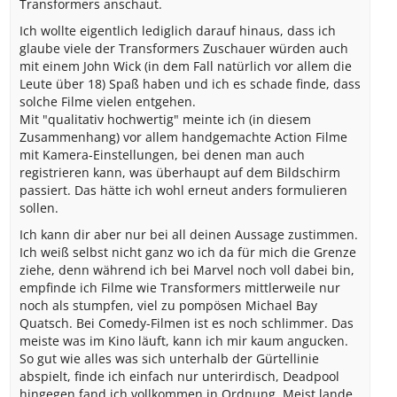
Transformers anschaut.
Ich wollte eigentlich lediglich darauf hinaus, dass ich
glaube viele der Transformers Zuschauer würden auch
mit einem John Wick (in dem Fall natürlich vor allem die
Leute über 18) Spaß haben und ich es schade finde, dass
solche Filme vielen entgehen.
Mit "qualitativ hochwertig" meinte ich (in diesem
Zusammenhang) vor allem handgemachte Action Filme
mit Kamera-Einstellungen, bei denen man auch
registrieren kann, was überhaupt auf dem Bildschirm
passiert. Das hätte ich wohl erneut anders formulieren
sollen.
Ich kann dir aber nur bei all deinen Aussage zustimmen.
Ich weiß selbst nicht ganz wo ich da für mich die Grenze
ziehe, denn während ich bei Marvel noch voll dabei bin,
empfinde ich Filme wie Transformers mittlerweile nur
noch als stumpfen, viel zu pompösen Michael Bay
Quatsch. Bei Comedy-Filmen ist es noch schlimmer. Das
meiste was im Kino läuft, kann ich mir kaum angucken.
So gut wie alles was sich unterhalb der Gürtellinie
abspielt, finde ich einfach nur unterirdisch, Deadpool
hingegen fand ich vollkommen in Ordnung. Meist lande