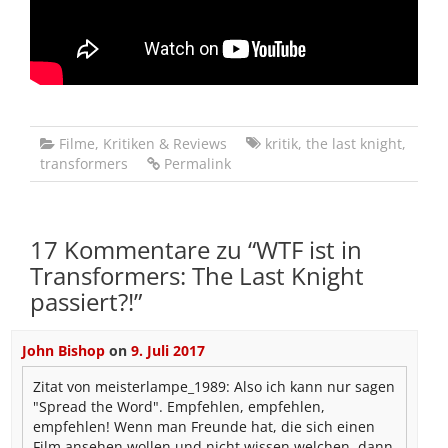
Filme
,
Kritiken & Reviews
kritik
,
the last knight
,
transformers
Permalink
17 Kommentare zu “
WTF ist in
Transformers: The Last Knight
passiert?!
”
John Bishop
on
9. Juli 2017
Zitat von meisterlampe_1989:
Also ich kann nur sagen
"Spread the Word". Empfehlen, empfehlen,
empfehlen! Wenn man Freunde hat, die sich einen
Film ansehen wollen und nicht wissen welchen, dann