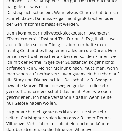
er macht. Die Schauspieler sind gut. Der Drehbuchautor
hat gelernt, was er tut.
Da steige ich schon ein. Wenn etwas Charme hat, bin ich
schnell dabei. Da muss es gar nicht groß krachen oder
der Gehirnschmalz massiert werden.
Dann kommt der Hollywood-Blockbuster. "Avengers",
"Transformers", "Fast and The Furious". Es gilt alles, was
auch für den soliden Film gilt, aber hier hatte man
richtig Geld und es fliegt einen alles um die Ohren. Hier
bin ich weit wählerischer als bei den soliden Filmen, weil
ich mit der Formel "Style over Substance" so gar nichts
anfangen kann. Meiner Meinung nach, muss man, wenn
man schon auf Getöse setzt, wenigstens ein bisschen auf
die Story und Dialoge achtet. Das schafft z.B. Avengers
bzw. die Marvel-Filme, deswegen gucke ich die sehr
gerne. Transformers schafft das nicht. Aber wie oben
geschrieben, ich habe Verständnis dafür, wenn Leute
nur Getöse haben wollen.
Es gibt auch intelligente Blockbuster. Die sind sehr
selten. Christopher Nolan kann das z.B.. oder Dennis
Villneuve. Mehr fallen mir nicht ein und man könnte
darüber streiten, ob die Filme von Villneuve