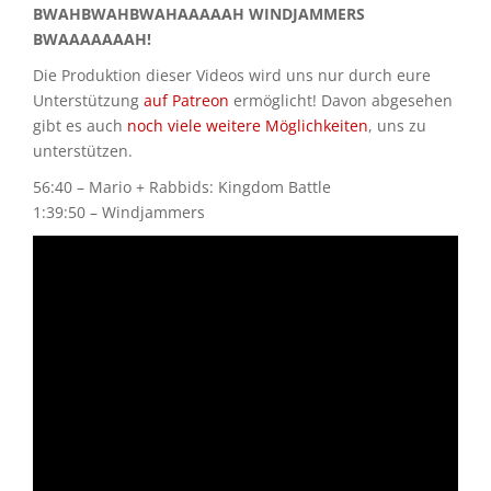
BWAHBWAHBWAHAAAAAH WINDJAMMERS
BWAAAAAAAH!
Die Produktion dieser Videos wird uns nur durch eure
Unterstützung
auf Patreon
ermöglicht! Davon abgesehen
gibt es auch
noch viele weitere Möglichkeiten
, uns zu
unterstützen.
56:40 – Mario + Rabbids: Kingdom Battle
1:39:50 – Windjammers