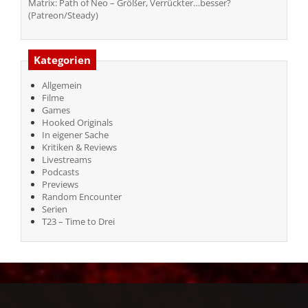
Matrix: Path of Neo – Größer, Verrückter…besser?
(Patreon/Steady)
Kategorien
Allgemein
Filme
Games
Hooked Originals
In eigener Sache
Kritiken & Reviews
Livestreams
Podcasts
Previews
Random Encounter
Serien
T23 – Time to Drei