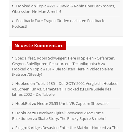
Hooked on Topic #221 – David & Robin über Backrooms,
Obsession, He-Man & mehr!
Feedback: Eure Fragen für den nächsten Feedback-
Podcast!
Neueste Kommentare
Special feat. Robin Schweiger: Tiere in Spielen - Gefährten,
Gegner, Spielfiguren, Ressourcen - Technikquatsch
zu
Hooked on Topic #131 – Die tollsten Tiere in Videospielen!
(Patreon/Steady)
Hooked on Topic #135 – Der GOTY 2002-Vergleich: Hooked
vs. ScreenFun vs. GameStar! | Hooked
zu
Eure Spiele des
Jahres 2002 – Die Tabelle
HookBot
zu
Heute 23:55 Uhr LIVE: Capcom Showcase!
HookBot
zu
Devolver Digital Showcase 2022: Toms
Reaktionen zu Skate Story, The Plucky Squire & mehr!
Ein großartiges Desaster: Enter the Matrix | Hooked
zu
The