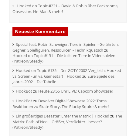
Hooked on Topic #221 – David & Robin über Backrooms,
Obsession, He-Man & mehr!
Neueste Kommentare
Special feat. Robin Schweiger: Tiere in Spielen - Gefährten,
Gegner, Spielfiguren, Ressourcen - Technikquatsch
zu
Hooked on Topic #131 – Die tollsten Tiere in Videospielen!
(Patreon/Steady)
Hooked on Topic #135 – Der GOTY 2002-Vergleich: Hooked
vs. ScreenFun vs. GameStar! | Hooked
zu
Eure Spiele des
Jahres 2002 – Die Tabelle
HookBot
zu
Heute 23:55 Uhr LIVE: Capcom Showcase!
HookBot
zu
Devolver Digital Showcase 2022: Toms
Reaktionen zu Skate Story, The Plucky Squire & mehr!
Ein großartiges Desaster: Enter the Matrix | Hooked
zu
The
Matrix: Path of Neo – Größer, Verrückter…besser?
(Patreon/Steady)