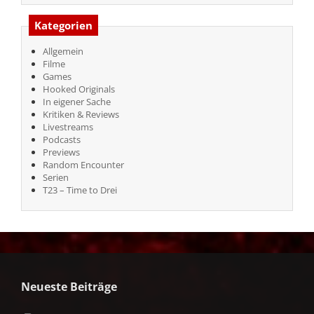
Kategorien
Allgemein
Filme
Games
Hooked Originals
In eigener Sache
Kritiken & Reviews
Livestreams
Podcasts
Previews
Random Encounter
Serien
T23 – Time to Drei
Neueste Beiträge