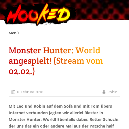
Skip
Menü
to
content
Monster Hunter: World
Unterstützt Hooked!
angespielt! (Stream vom
Exklusiv für Supporter*innen
02.02.)
Impressum
6. Februar 2018
Robin
Jobs
Mit Leo und Robin auf dem Sofa und mit Tom übers
Internet verbunden jagten wir allerlei Biester in
Discord
Monster Hunter: World! Ebenfalls dabei: Retter Schuchi,
der uns das ein oder andere Mal aus der Patsche half