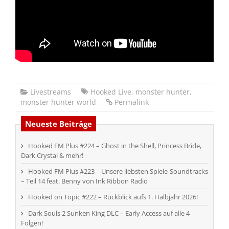
Livestreams
Hooked Live
,
monster hunter
,
monster hunter world
Permalink
Neueste Beiträge
Hooked FM Plus #224 – Ghost in the Shell, Princess Bride,
Dark Crystal & mehr!
Hooked FM Plus #223 – Unsere liebsten Spiele-Soundtracks
– Teil 14 feat. Benny von Ink Ribbon Radio
Hooked on Topic #222 – Rückblick aufs 1. Halbjahr 2026!
Dark Souls 2 Sunken King DLC – Early Access auf alle 4
Folgen!