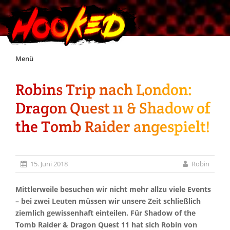
Skip
Menü
to
content
Robins Trip nach London:
Unterstützt Hooked!
Dragon Quest 11 & Shadow of
Exklusiv für Supporter*innen
the Tomb Raider angespielt!
Impressum
15. Juni 2018
Robin
Jobs
Mittlerweile besuchen wir nicht mehr allzu viele Events
– bei zwei Leuten müssen wir unsere Zeit schließlich
Discord
ziemlich gewissenhaft einteilen. Für Shadow of the
Tomb Raider & Dragon Quest 11 hat sich Robin von