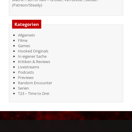
(Patreon/Steady)
Kategorien
Allgemein
Filme
Games
Hooked Originals
In eigener Sache
Kritiken & Reviews
Livestreams
Podcasts
Previews
Random Encounter
Serien
T23 – Time to Drei