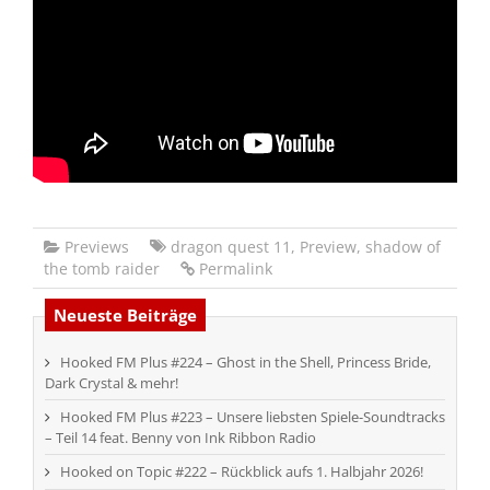
Previews
dragon quest 11
,
Preview
,
shadow of
the tomb raider
Permalink
Neueste Beiträge
Hooked FM Plus #224 – Ghost in the Shell, Princess Bride,
Dark Crystal & mehr!
Hooked FM Plus #223 – Unsere liebsten Spiele-Soundtracks
– Teil 14 feat. Benny von Ink Ribbon Radio
Hooked on Topic #222 – Rückblick aufs 1. Halbjahr 2026!