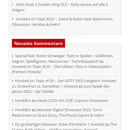
Dark Souls 2 Sunken King DLC – Early Access auf alle 4
Folgen!
Hooked on Topic #221 – David & Robin über Backrooms,
Obsession, He-Man & mehr!
Neueste Kommentare
Special feat. Robin Schweiger: Tiere in Spielen - Gefährten,
Gegner, Spielfiguren, Ressourcen - Technikquatsch
zu
Hooked on Topic #131 – Die tollsten Tiere in Videospielen!
(Patreon/Steady)
Hooked on Topic #135 – Der GOTY 2002-Vergleich: Hooked
vs. ScreenFun vs. GameStar! | Hooked
zu
Eure Spiele des
Jahres 2002 – Die Tabelle
HookBot
zu
Heute 23:55 Uhr LIVE: Capcom Showcase!
HookBot
zu
Devolver Digital Showcase 2022: Toms
Reaktionen zu Skate Story, The Plucky Squire & mehr!
Ein großartiges Desaster: Enter the Matrix | Hooked
zu
The
Matrix: Path of Neo – Größer, Verrückter…besser?