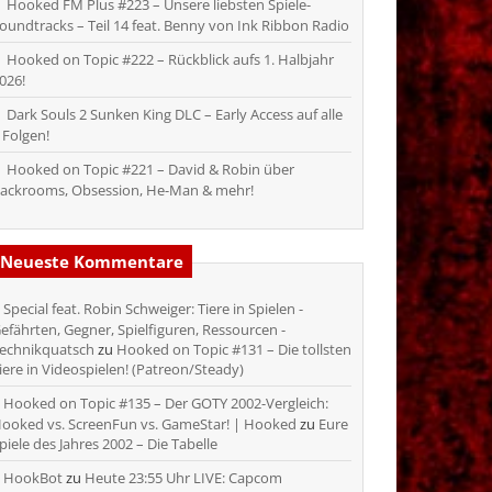
Hooked FM Plus #223 – Unsere liebsten Spiele-
oundtracks – Teil 14 feat. Benny von Ink Ribbon Radio
Hooked on Topic #222 – Rückblick aufs 1. Halbjahr
026!
Dark Souls 2 Sunken King DLC – Early Access auf alle
 Folgen!
Hooked on Topic #221 – David & Robin über
ackrooms, Obsession, He-Man & mehr!
Neueste Kommentare
Special feat. Robin Schweiger: Tiere in Spielen -
efährten, Gegner, Spielfiguren, Ressourcen -
echnikquatsch
zu
Hooked on Topic #131 – Die tollsten
iere in Videospielen! (Patreon/Steady)
Hooked on Topic #135 – Der GOTY 2002-Vergleich:
ooked vs. ScreenFun vs. GameStar! | Hooked
zu
Eure
piele des Jahres 2002 – Die Tabelle
HookBot
zu
Heute 23:55 Uhr LIVE: Capcom