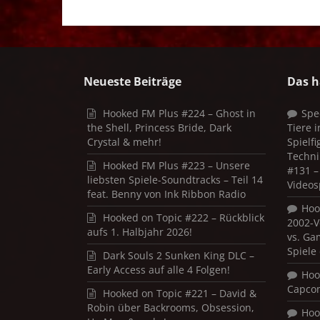
Neueste Beiträge
Das h
Hooked FM Plus #224 – Ghost in
Spe
the Shell, Princess Bride, Dark
Tiere 
Crystal & mehr!
Spielf
Techni
Hooked FM Plus #223 – Unsere
#131 – 
liebsten Spiele-Soundtracks – Teil 14
Videos
feat. Benny von Ink Ribbon Radio
Hoo
Hooked on Topic #222 – Rückblick
2002-V
aufs 1. Halbjahr 2026!
vs. Ga
Spiele
Dark Souls 2 Sunken King DLC –
Early Access auf alle 4 Folgen!
Hoo
Capco
Hooked on Topic #221 – David &
Robin über Backrooms, Obsession,
Hoo