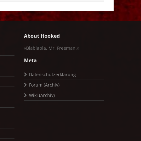
About Hooked
»Blablabla, Mr. Freeman.«
Meta
Datenschutzerklärung
Forum (Archiv)
Wiki (Archiv)