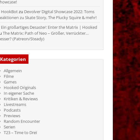
howcase!
HookBot
zu
Devolver Digital Showcase 2022: Toms
eaktionen zu Skate Story, The Plucky Squire & mehr!
Ein großartiges Desaster: Enter the Matrix | Hooked
zu
The Matrix: Path of Neo – Größer, Verrückter…
esser? (Patreon/Steady)
Kategorien
Allgemein
Filme
Games
Hooked Originals
In eigener Sache
Kritiken & Reviews
Livestreams
Podcasts
Previews
Random Encounter
Serien
T23 – Time to Drei