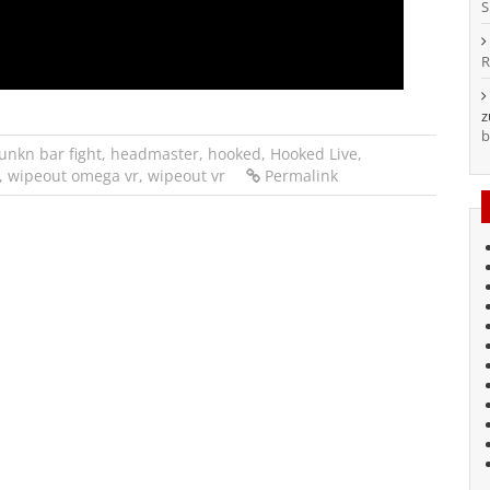
S
R
b
unkn bar fight
,
headmaster
,
hooked
,
Hooked Live
,
,
wipeout omega vr
,
wipeout vr
Permalink