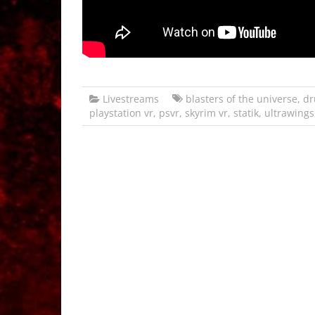
Livestreams
blasters of the universe
,
dr
playstation vr
,
psvr
,
skyrim vr
,
statik
,
ultrawings