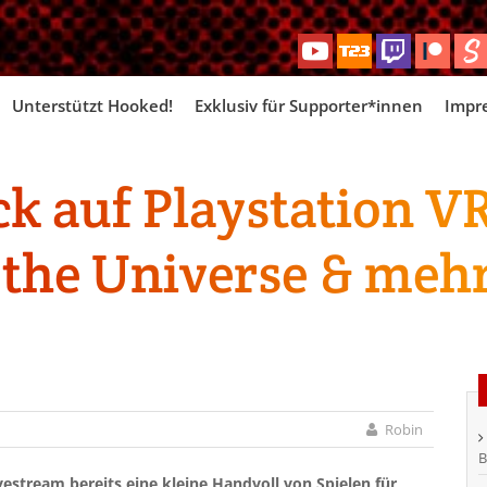
Skip
Unterstützt Hooked!
Exklusiv für Supporter*innen
Impr
to
content
ick auf Playstation 
f the Universe & meh
Robin
B
vestream bereits eine kleine Handvoll von Spielen für