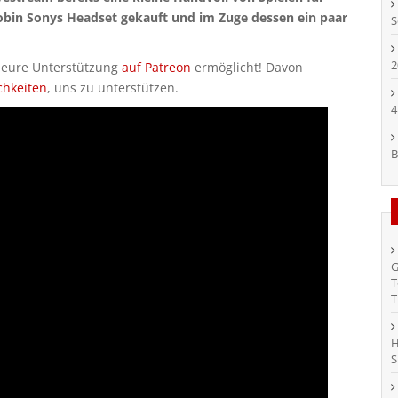
 Robin Sonys Headset gekauft und im Zuge dessen ein paar
S
2
h eure Unterstützung
auf Patreon
ermöglicht! Davon
chkeiten
, uns zu unterstützen.
4
B
G
T
T
H
S