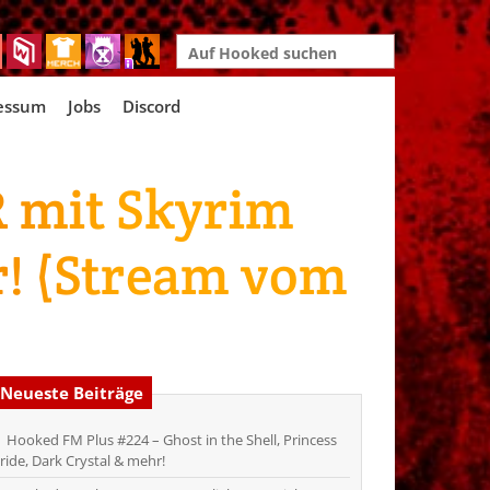
Search
for:
essum
Jobs
Discord
VR mit Skyrim
r! (Stream vom
Neueste Beiträge
Hooked FM Plus #224 – Ghost in the Shell, Princess
ride, Dark Crystal & mehr!