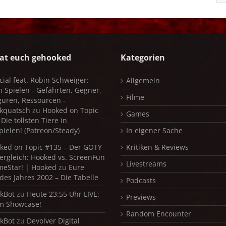
at euch gehooked
Kategorien
cial feat. Robin Schweiger:
Allgemein
in Spielen - Gefährten, Gegner,
Filme
iguren, Ressourcen -
kquatsch
zu
Hooked on Topic
Games
Die tollsten Tiere in
pielen! (Patreon/Steady)
In eigener Sache
ked on Topic #135 – Der GOTY
Kritiken & Reviews
ergleich: Hooked vs. ScreenFun
Livestreams
meStar! | Hooked
zu
Eure
 des Jahres 2002 – Die Tabelle
Podcasts
kBot
zu
Heute 23:55 Uhr LIVE:
Previews
m Showcase!
Random Encounter
kBot
zu
Devolver Digital