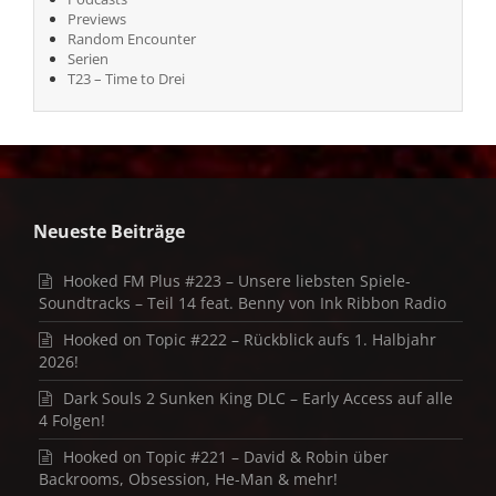
Previews
Random Encounter
Serien
T23 – Time to Drei
Neueste Beiträge
Hooked FM Plus #223 – Unsere liebsten Spiele-
Soundtracks – Teil 14 feat. Benny von Ink Ribbon Radio
Hooked on Topic #222 – Rückblick aufs 1. Halbjahr
2026!
Dark Souls 2 Sunken King DLC – Early Access auf alle
4 Folgen!
Hooked on Topic #221 – David & Robin über
Backrooms, Obsession, He-Man & mehr!