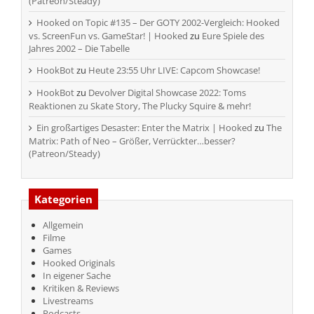
(Patreon/Steady)
Hooked on Topic #135 – Der GOTY 2002-Vergleich: Hooked
vs. ScreenFun vs. GameStar! | Hooked
zu
Eure Spiele des
Jahres 2002 – Die Tabelle
HookBot
zu
Heute 23:55 Uhr LIVE: Capcom Showcase!
HookBot
zu
Devolver Digital Showcase 2022: Toms
Reaktionen zu Skate Story, The Plucky Squire & mehr!
Ein großartiges Desaster: Enter the Matrix | Hooked
zu
The
Matrix: Path of Neo – Größer, Verrückter…besser?
(Patreon/Steady)
Kategorien
Allgemein
Filme
Games
Hooked Originals
In eigener Sache
Kritiken & Reviews
Livestreams
Podcasts