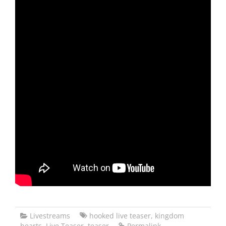
Livestreams
hooked live teaser
,
kingdom
hearts
,
Live Teaser
,
teaser
Permalink