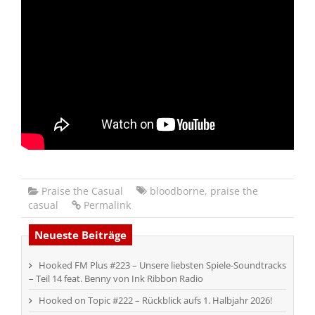
Praise the Casual
bloodborne
,
praise the
casual
Permalink
Neueste Beiträge
Hooked FM Plus #223 – Unsere liebsten Spiele-Soundtracks
– Teil 14 feat. Benny von Ink Ribbon Radio
Hooked on Topic #222 – Rückblick aufs 1. Halbjahr 2026!