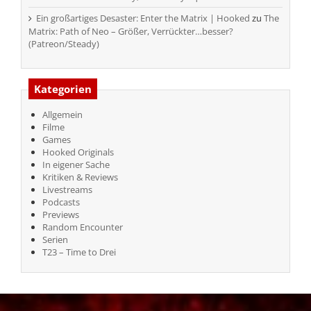
Ein großartiges Desaster: Enter the Matrix | Hooked
zu
The
Matrix: Path of Neo – Größer, Verrückter…besser?
(Patreon/Steady)
Kategorien
Allgemein
Filme
Games
Hooked Originals
In eigener Sache
Kritiken & Reviews
Livestreams
Podcasts
Previews
Random Encounter
Serien
T23 – Time to Drei