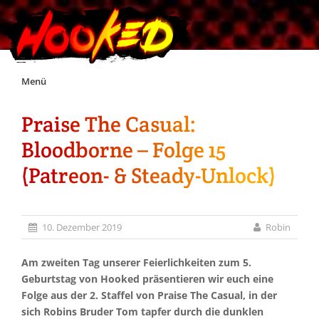
Skip
Menü
to
content
Praise The Casual:
Unterstützt Hooked!
Bloodborne – Folge 15
Exklusiv für Supporter*innen
(Patreon- & Steady-Unlock)
Impressum
10. Dezember 2019
Robin
Jobs
Am zweiten Tag unserer Feierlichkeiten zum 5.
Geburtstag von Hooked präsentieren wir euch eine
Discord
Folge aus der 2. Staffel von Praise The Casual, in der
sich Robins Bruder Tom tapfer durch die dunklen