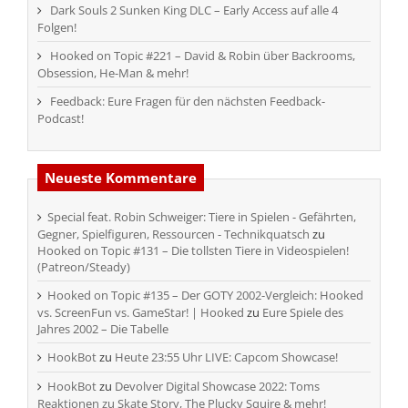
Dark Souls 2 Sunken King DLC – Early Access auf alle 4
Folgen!
Hooked on Topic #221 – David & Robin über Backrooms,
Obsession, He-Man & mehr!
Feedback: Eure Fragen für den nächsten Feedback-
Podcast!
Neueste Kommentare
Special feat. Robin Schweiger: Tiere in Spielen - Gefährten,
Gegner, Spielfiguren, Ressourcen - Technikquatsch
zu
Hooked on Topic #131 – Die tollsten Tiere in Videospielen!
(Patreon/Steady)
Hooked on Topic #135 – Der GOTY 2002-Vergleich: Hooked
vs. ScreenFun vs. GameStar! | Hooked
zu
Eure Spiele des
Jahres 2002 – Die Tabelle
HookBot
zu
Heute 23:55 Uhr LIVE: Capcom Showcase!
HookBot
zu
Devolver Digital Showcase 2022: Toms
Reaktionen zu Skate Story, The Plucky Squire & mehr!