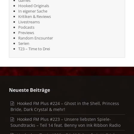
Games
Hooked Originals
In eigener Sache
Kritiken & Reviews
Livestreams
Podcasts
Previews
Random Encounter
Serien
T23 – Time to Drei
Neueste Beiträge
Hooked FM Plus #224 – Ghost in the Shell, Princess
Bride, Dark Crystal & mehr!
Hooked FM Plus #223 – Unsere liebsten Spiele-
Soundtracks – Teil 14 feat. Benny von Ink Ribbon Radio