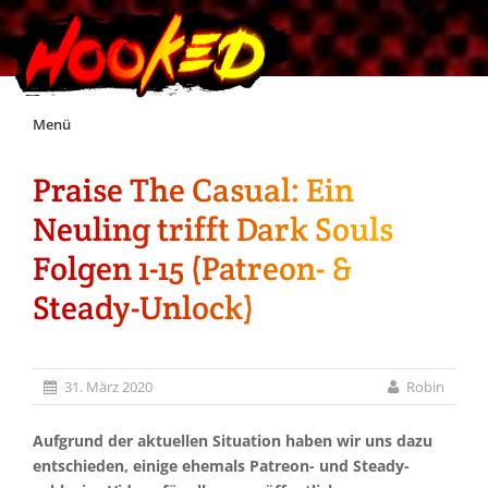
Skip
Menü
to
content
Praise The Casual: Ein
Unterstützt Hooked!
Neuling trifft Dark Souls
Exklusiv für Supporter*innen
Folgen 1-15 (Patreon- &
Steady-Unlock)
Impressum
Jobs
31. März 2020
Robin
Discord
Aufgrund der aktuellen Situation haben wir uns dazu
entschieden, einige ehemals Patreon- und Steady-