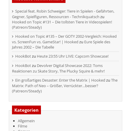
Special feat. Robin Schweiger: Tiere in Spielen - Gefährten,
Gegner, Spielfiguren, Ressourcen - Technikquatsch
zu
Hooked on Topic #131 – Die tollsten Tiere in Videospielen!
(Patreon/Steady)
Hooked on Topic #135 – Der GOTY 2002-Vergleich: Hooked
vs. ScreenFun vs. GameStar! | Hooked
zu
Eure Spiele des
Jahres 2002 – Die Tabelle
HookBot
zu
Heute 23:55 Uhr LIVE: Capcom Showcase!
HookBot
zu
Devolver Digital Showcase 2022: Toms
Reaktionen zu Skate Story, The Plucky Squire & mehr!
Ein großartiges Desaster: Enter the Matrix | Hooked
zu
The
Matrix: Path of Neo – Größer, Verrückter…besser?
(Patreon/Steady)
Kategorien
Allgemein
Filme