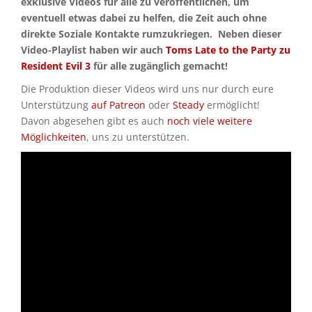
exklusive Videos für alle zu veröffentlichen, um
eventuell etwas dabei zu helfen, die Zeit auch ohne
direkte Soziale Kontakte rumzukriegen. Neben dieser
Video-Playlist haben wir auch
Toms Late to the Party zu
Resident Evil 3
für alle zugänglich gemacht!
Die Produktion dieser Videos wird uns nur durch eure
Unterstützung
auf Patreon
oder
Steady
ermöglicht!
Davon abgesehen gibt es auch
noch viele weitere
Möglichkeiten
, uns zu unterstützen.