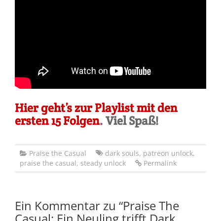
Hier geht’s zur Playlist mit den
ersten 15 Folgen
. Viel Spaß!
Praise the Casual
dark souls
,
patreon unlock
,
praise the casual
,
steady unlock
Permalink
Ein Kommentar zu “
Praise The
Casual: Ein Neuling trifft Dark