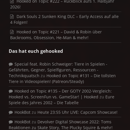
Hooked on Topic #222 – Rückblick aufs 1. Halbjahr
2026!
Dark Souls 2 Sunken King DLC – Early Access auf alle
4 Folgen!
Hooked on Topic #221 – David & Robin über
Backrooms, Obsession, He-Man & mehr!
Das hat euch gehooked
Special feat. Robin Schweiger: Tiere in Spielen -
Gefährten, Gegner, Spielfiguren, Ressourcen -
Technikquatsch
zu
Hooked on Topic #131 – Die tollsten
Tiere in Videospielen! (Patreon/Steady)
Hooked on Topic #135 – Der GOTY 2002-Vergleich:
Hooked vs. ScreenFun vs. GameStar! | Hooked
zu
Eure
Spiele des Jahres 2002 – Die Tabelle
HookBot
zu
Heute 23:55 Uhr LIVE: Capcom Showcase!
HookBot
zu
Devolver Digital Showcase 2022: Toms
Reaktionen zu Skate Story, The Plucky Squire & mehr!