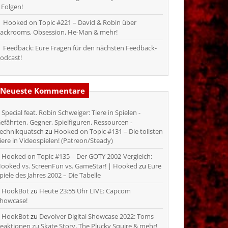
 Folgen!
Hooked on Topic #221 – David & Robin über
ackrooms, Obsession, He-Man & mehr!
Feedback: Eure Fragen für den nächsten Feedback-
odcast!
Neueste Kommentare
Special feat. Robin Schweiger: Tiere in Spielen -
efährten, Gegner, Spielfiguren, Ressourcen -
echnikquatsch
zu
Hooked on Topic #131 – Die tollsten
iere in Videospielen! (Patreon/Steady)
Hooked on Topic #135 – Der GOTY 2002-Vergleich:
ooked vs. ScreenFun vs. GameStar! | Hooked
zu
Eure
piele des Jahres 2002 – Die Tabelle
HookBot
zu
Heute 23:55 Uhr LIVE: Capcom
howcase!
HookBot
zu
Devolver Digital Showcase 2022: Toms
eaktionen zu Skate Story, The Plucky Squire & mehr!