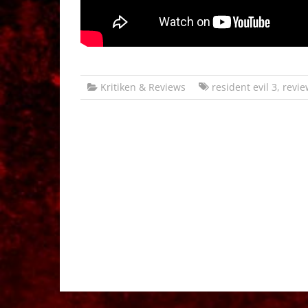
Kritiken & Reviews
resident evil 3
,
revie