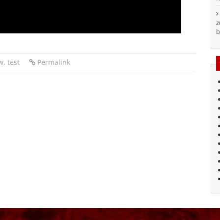
b
w
,
test
Permalink