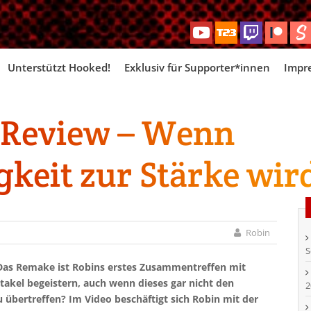
Skip
Unterstützt Hooked!
Exklusiv für Supporter*innen
Impr
to
content
3 Review – Wenn
keit zur Stärke wir
Robin
S
Das Remake ist Robins erstes Zusammentreffen mit
takel begeistern, auch wenn dieses gar nicht den
2
 übertreffen? Im Video beschäftigt sich Robin mit der