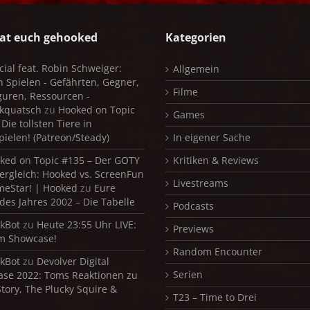
at euch gehooked
Kategorien
cial feat. Robin Schweiger:
Allgemein
in Spielen - Gefährten, Gegner,
Filme
iguren, Ressourcen -
kquatsch
zu
Hooked on Topic
Games
Die tollsten Tiere in
pielen! (Patreon/Steady)
In eigener Sache
ked on Topic #135 – Der GOTY
Kritiken & Reviews
ergleich: Hooked vs. ScreenFun
Livestreams
meStar! | Hooked
zu
Eure
 des Jahres 2002 – Die Tabelle
Podcasts
kBot
zu
Heute 23:55 Uhr LIVE:
Previews
m Showcase!
Random Encounter
kBot
zu
Devolver Digital
Serien
se 2022: Toms Reaktionen zu
Story, The Plucky Squire &
T23 – Time to Drei