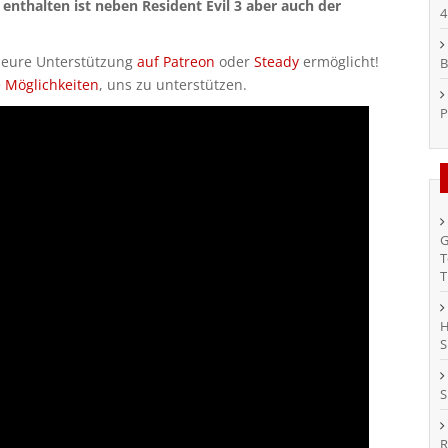
enthalten ist neben Resident Evil 3 aber auch der
4
h eure Unterstützung
auf Patreon
oder
Steady
ermöglicht!
B
e Möglichkeiten
, uns zu unterstützen.
P
G
T
T
H
S
S
R