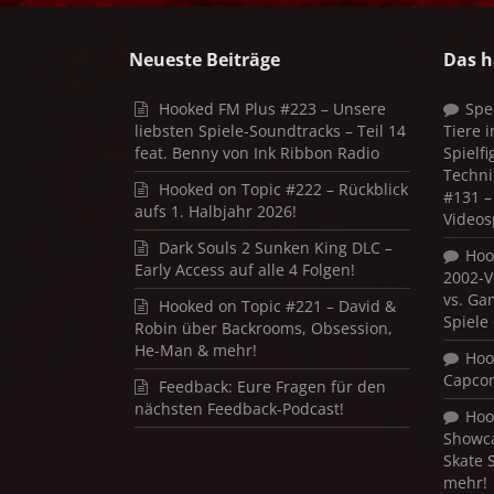
Neueste Beiträge
Das h
Hooked FM Plus #223 – Unsere
Spe
liebsten Spiele-Soundtracks – Teil 14
Tiere 
feat. Benny von Ink Ribbon Radio
Spielf
Techni
Hooked on Topic #222 – Rückblick
#131 – 
aufs 1. Halbjahr 2026!
Videos
Dark Souls 2 Sunken King DLC –
Hoo
Early Access auf alle 4 Folgen!
2002-V
vs. Ga
Hooked on Topic #221 – David &
Spiele
Robin über Backrooms, Obsession,
He-Man & mehr!
Hoo
Capco
Feedback: Eure Fragen für den
nächsten Feedback-Podcast!
Hoo
Showca
Skate 
mehr!