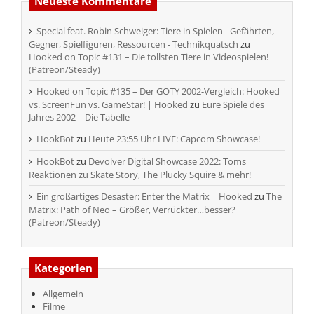
Neueste Kommentare
Special feat. Robin Schweiger: Tiere in Spielen - Gefährten,
Gegner, Spielfiguren, Ressourcen - Technikquatsch
zu
Hooked on Topic #131 – Die tollsten Tiere in Videospielen!
(Patreon/Steady)
Hooked on Topic #135 – Der GOTY 2002-Vergleich: Hooked
vs. ScreenFun vs. GameStar! | Hooked
zu
Eure Spiele des
Jahres 2002 – Die Tabelle
HookBot
zu
Heute 23:55 Uhr LIVE: Capcom Showcase!
HookBot
zu
Devolver Digital Showcase 2022: Toms
Reaktionen zu Skate Story, The Plucky Squire & mehr!
Ein großartiges Desaster: Enter the Matrix | Hooked
zu
The
Matrix: Path of Neo – Größer, Verrückter…besser?
(Patreon/Steady)
Kategorien
Allgemein
Filme