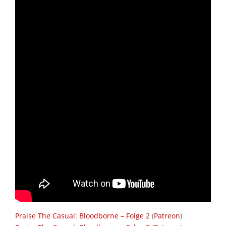
Praise The Casual: Bloodborne – Folge 2
(
Patreon
)