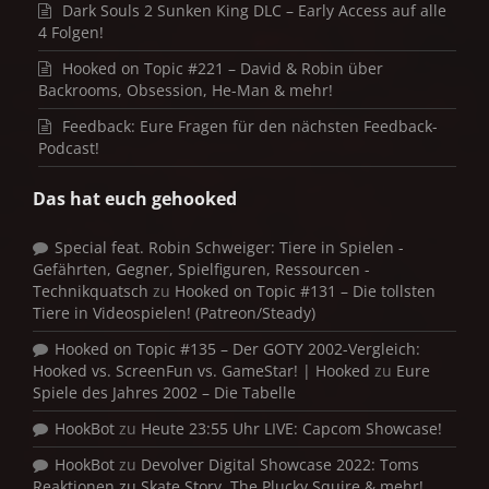
Dark Souls 2 Sunken King DLC – Early Access auf alle
4 Folgen!
Hooked on Topic #221 – David & Robin über
Backrooms, Obsession, He-Man & mehr!
Feedback: Eure Fragen für den nächsten Feedback-
Podcast!
Das hat euch gehooked
Special feat. Robin Schweiger: Tiere in Spielen -
Gefährten, Gegner, Spielfiguren, Ressourcen -
Technikquatsch
zu
Hooked on Topic #131 – Die tollsten
Tiere in Videospielen! (Patreon/Steady)
Hooked on Topic #135 – Der GOTY 2002-Vergleich:
Hooked vs. ScreenFun vs. GameStar! | Hooked
zu
Eure
Spiele des Jahres 2002 – Die Tabelle
HookBot
zu
Heute 23:55 Uhr LIVE: Capcom Showcase!
HookBot
zu
Devolver Digital Showcase 2022: Toms
Reaktionen zu Skate Story, The Plucky Squire & mehr!