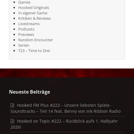
Games
Hooked Originals
In eigener Sache
Kritiken & Reviews
Livestreams
Podcasts
Previews
Random Encounter
Serien
T23 – Time to Drei
Neueste Beiträge
Hooked FM Plus #223 – Unsere liebsten Spiele-
Soundtracks – Teil 14 feat. Benny von Ink Ribbon Radio
Hooked on Topic #222 – Rückblick aufs 1. Halbjahr
2026!