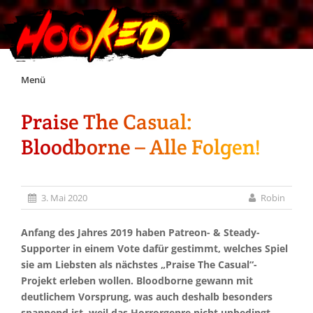
Skip
Menü
to
content
Praise The Casual:
Unterstützt Hooked!
Bloodborne – Alle Folgen!
Exklusiv für Supporter*innen
3. Mai 2020
Robin
Impressum
Anfang des Jahres 2019 haben Patreon- & Steady-
Jobs
Supporter in einem Vote dafür gestimmt, welches Spiel
sie am Liebsten als nächstes „Praise The Casual“-
Projekt erleben wollen. Bloodborne gewann mit
Discord
deutlichem Vorsprung, was auch deshalb besonders
spannend ist, weil das Horrorgenre nicht unbedingt