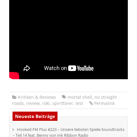
Kritiken & Reviews
mortal shell
,
no straight
roads
,
review
,
röki
,
spiritfarer
,
test
Permalink
Neueste Beiträge
Hooked FM Plus #223 – Unsere liebsten Spiele-Soundtracks
– Teil 14 feat. Benny von Ink Ribbon Radio