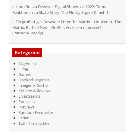
HookBot
zu
Devolver Digital Showcase 2022: Toms
Reaktionen zu Skate Story, The Plucky Squire & mehr!
Ein großartiges Desaster: Enter the Matrix | Hooked
zu
The
Matrix: Path of Neo – Größer, Verrückter…besser?
(Patreon/Steady)
Kategorien
Allgemein
Filme
Games
Hooked Originals
In eigener Sache
Kritiken & Reviews
Livestreams
Podcasts
Previews
Random Encounter
Serien
T23 – Time to Drei