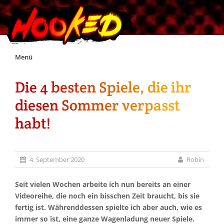
Skip
Menü
to
content
Die 4 besten Spiele, die ihr
Unterstützt Hooked!
diesen Sommer verpasst
Exklusiv für Supporter*innen
habt!
Impressum
4. September 2020
Robin
Jobs
Seit vielen Wochen arbeite ich nun bereits an einer
Videoreihe, die noch ein bisschen Zeit braucht, bis sie
Discord
fertig ist. Währenddessen spielte ich aber auch, wie es
immer so ist, eine ganze Wagenladung neuer Spiele.