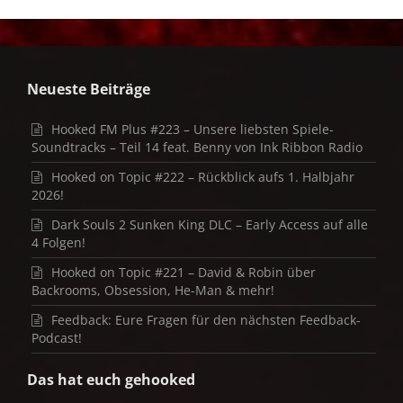
Neueste Beiträge
Hooked FM Plus #223 – Unsere liebsten Spiele-
Soundtracks – Teil 14 feat. Benny von Ink Ribbon Radio
Hooked on Topic #222 – Rückblick aufs 1. Halbjahr
2026!
Dark Souls 2 Sunken King DLC – Early Access auf alle
4 Folgen!
Hooked on Topic #221 – David & Robin über
Backrooms, Obsession, He-Man & mehr!
Feedback: Eure Fragen für den nächsten Feedback-
Podcast!
Das hat euch gehooked