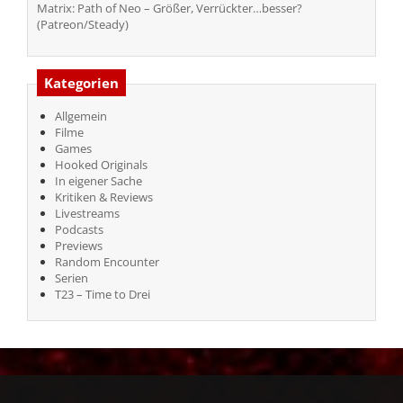
Matrix: Path of Neo – Größer, Verrückter…besser?
(Patreon/Steady)
Kategorien
Allgemein
Filme
Games
Hooked Originals
In eigener Sache
Kritiken & Reviews
Livestreams
Podcasts
Previews
Random Encounter
Serien
T23 – Time to Drei