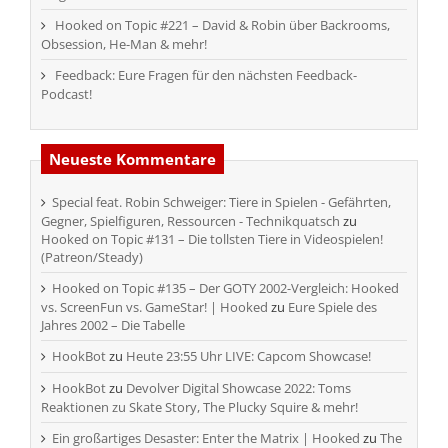
Hooked on Topic #221 – David & Robin über Backrooms,
Obsession, He-Man & mehr!
Feedback: Eure Fragen für den nächsten Feedback-
Podcast!
Neueste Kommentare
Special feat. Robin Schweiger: Tiere in Spielen - Gefährten,
Gegner, Spielfiguren, Ressourcen - Technikquatsch
zu
Hooked on Topic #131 – Die tollsten Tiere in Videospielen!
(Patreon/Steady)
Hooked on Topic #135 – Der GOTY 2002-Vergleich: Hooked
vs. ScreenFun vs. GameStar! | Hooked
zu
Eure Spiele des
Jahres 2002 – Die Tabelle
HookBot
zu
Heute 23:55 Uhr LIVE: Capcom Showcase!
HookBot
zu
Devolver Digital Showcase 2022: Toms
Reaktionen zu Skate Story, The Plucky Squire & mehr!
Ein großartiges Desaster: Enter the Matrix | Hooked
zu
The