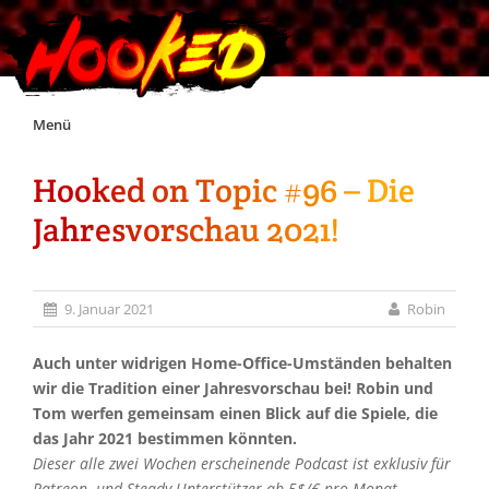
Skip
Menü
to
content
Hooked on Topic #96 – Die
Unterstützt Hooked!
Jahresvorschau 2021!
Exklusiv für Supporter*innen
9. Januar 2021
Robin
Impressum
Auch unter widrigen Home-Office-Umständen behalten
Jobs
wir die Tradition einer Jahresvorschau bei! Robin und
Tom werfen gemeinsam einen Blick auf die Spiele, die
das Jahr 2021 bestimmen könnten.
Discord
Dieser alle zwei Wochen erscheinende Podcast ist exklusiv für
Patreon- und Steady-Unterstützer ab 5$/€ pro Monat