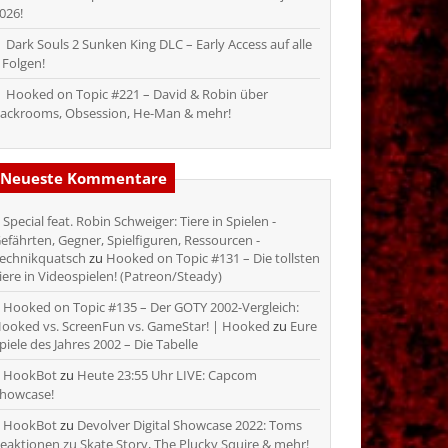
026!
Dark Souls 2 Sunken King DLC – Early Access auf alle
 Folgen!
Hooked on Topic #221 – David & Robin über
ackrooms, Obsession, He-Man & mehr!
Neueste Kommentare
Special feat. Robin Schweiger: Tiere in Spielen -
efährten, Gegner, Spielfiguren, Ressourcen -
echnikquatsch
zu
Hooked on Topic #131 – Die tollsten
iere in Videospielen! (Patreon/Steady)
Hooked on Topic #135 – Der GOTY 2002-Vergleich:
ooked vs. ScreenFun vs. GameStar! | Hooked
zu
Eure
piele des Jahres 2002 – Die Tabelle
HookBot
zu
Heute 23:55 Uhr LIVE: Capcom
howcase!
HookBot
zu
Devolver Digital Showcase 2022: Toms
eaktionen zu Skate Story, The Plucky Squire & mehr!