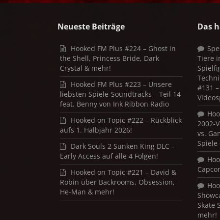
Neueste Beiträge
Das h
Hooked FM Plus #224 – Ghost in
Spe
the Shell, Princess Bride, Dark
Tiere 
Crystal & mehr!
Spielf
Techni
Hooked FM Plus #223 – Unsere
#131 – 
liebsten Spiele-Soundtracks – Teil 14
Videos
feat. Benny von Ink Ribbon Radio
Hoo
Hooked on Topic #222 – Rückblick
2002-V
aufs 1. Halbjahr 2026!
vs. Ga
Spiele
Dark Souls 2 Sunken King DLC –
Early Access auf alle 4 Folgen!
Hoo
Capco
Hooked on Topic #221 – David &
Robin über Backrooms, Obsession,
Hoo
He-Man & mehr!
Showca
Skate 
mehr!