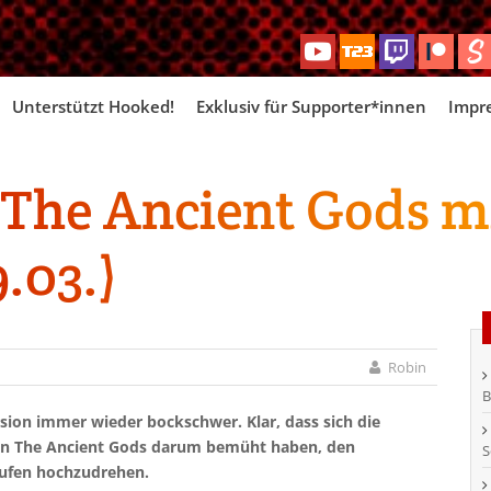
Skip
Unterstützt Hooked!
Exklusiv für Supporter*innen
Impr
to
content
The Ancient Gods mi
.03.)
Robin
B
sion immer wieder bockschwer. Klar, dass sich die
-On The Ancient Gods darum bemüht haben, den
S
ufen hochzudrehen.