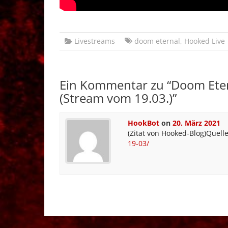
Livestreams
doom eternal
,
Hooked Live
Ein Kommentar zu “
Doom Eter
(Stream vom 19.03.)
”
HookBot
on
20. März 2021
(Zitat von Hooked-Blog)Quell
19-03/