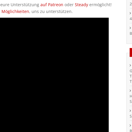
2
h eure Unterstützung
auf Patreon
oder
Steady
ermöglicht!
e Möglichkeiten
, uns zu unterstützen.
4
B
G
T
T
H
S
S
R