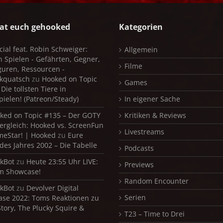
at euch gehooked
Kategorien
cial feat. Robin Schweiger:
Allgemein
in Spielen - Gefährten, Gegner,
Filme
iguren, Ressourcen -
kquatsch
zu
Hooked on Topic
Games
Die tollsten Tiere in
pielen! (Patreon/Steady)
In eigener Sache
ked on Topic #135 – Der GOTY
Kritiken & Reviews
ergleich: Hooked vs. ScreenFun
Livestreams
meStar! | Hooked
zu
Eure
 des Jahres 2002 – Die Tabelle
Podcasts
kBot
zu
Heute 23:55 Uhr LIVE:
Previews
m Showcase!
Random Encounter
kBot
zu
Devolver Digital
Serien
se 2022: Toms Reaktionen zu
Story, The Plucky Squire &
T23 – Time to Drei