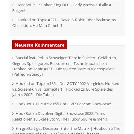
Dark Souls 2 Sunken King DLC – Early Access auf alle 4
Folgen!
Hooked on Topic #221 – David & Robin über Backrooms,
Obsession, He-Man & mehr!
Neueste Kommentare
Special feat. Robin Schweiger: Tiere in Spielen - Gefährten,
Gegner, Spielfiguren, Ressourcen - Technikquatsch
zu
Hooked on Topic #131 – Die tollsten Tiere in Videospielen!
(Patreon/Steady)
Hooked on Topic #135 – Der GOTY 2002-Vergleich: Hooked
vs. ScreenFun vs. GameStar! | Hooked
zu
Eure Spiele des
Jahres 2002 – Die Tabelle
HookBot
zu
Heute 23:55 Uhr LIVE: Capcom Showcase!
HookBot
zu
Devolver Digital Showcase 2022: Toms
Reaktionen zu Skate Story, The Plucky Squire & mehr!
Ein großartiges Desaster: Enter the Matrix | Hooked
zu
The