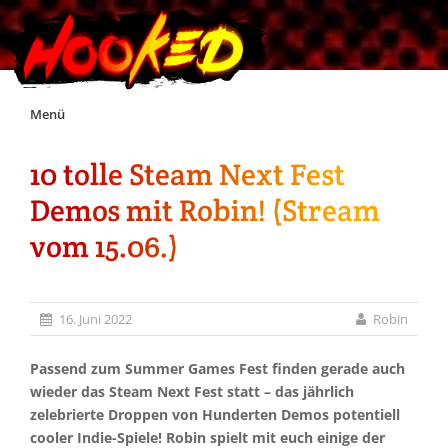
Skip
Menü
to
content
10 tolle Steam Next Fest
Unterstützt Hooked!
Demos mit Robin! (Stream
Exklusiv für Supporter*innen
vom 15.06.)
Impressum
16. Juni 2022
Robin
Jobs
Passend zum Summer Games Fest finden gerade auch
wieder das Steam Next Fest statt – das jährlich
Discord
zelebrierte Droppen von Hunderten Demos potentiell
cooler Indie-Spiele! Robin spielt mit euch einige der