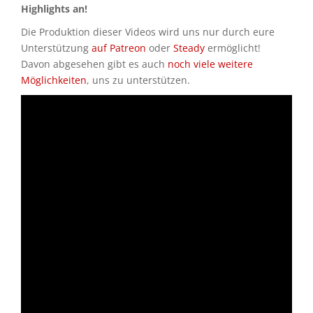
Highlights an!
Die Produktion dieser Videos wird uns nur durch eure
Unterstützung
auf Patreon
oder
Steady
ermöglicht!
Davon abgesehen gibt es auch
noch viele weitere
Möglichkeiten
, uns zu unterstützen.