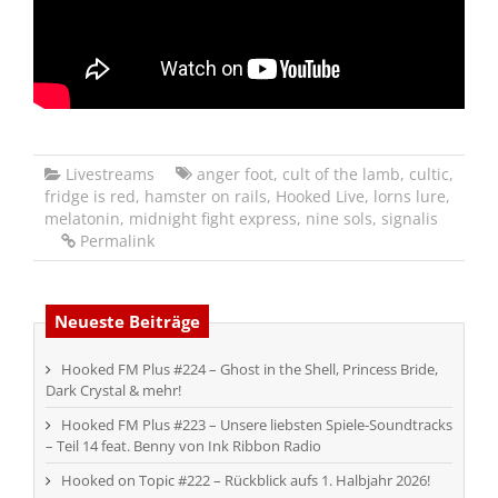
Livestreams
anger foot
,
cult of the lamb
,
cultic
,
fridge is red
,
hamster on rails
,
Hooked Live
,
lorns lure
,
melatonin
,
midnight fight express
,
nine sols
,
signalis
Permalink
Neueste Beiträge
Hooked FM Plus #224 – Ghost in the Shell, Princess Bride,
Dark Crystal & mehr!
Hooked FM Plus #223 – Unsere liebsten Spiele-Soundtracks
– Teil 14 feat. Benny von Ink Ribbon Radio
Hooked on Topic #222 – Rückblick aufs 1. Halbjahr 2026!