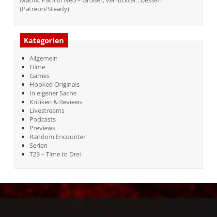
Matrix: Path of Neo – Größer, Verrückter…besser?
(Patreon/Steady)
Kategorien
Allgemein
Filme
Games
Hooked Originals
In eigener Sache
Kritiken & Reviews
Livestreams
Podcasts
Previews
Random Encounter
Serien
T23 – Time to Drei