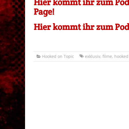
Hier kommt ihr zum Podc
Page!
Hier kommt ihr zum Podc
Hooked on Topic
exklusiv
,
filme
,
hooked 