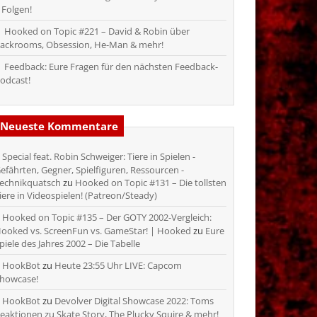
 Folgen!
Hooked on Topic #221 – David & Robin über
ackrooms, Obsession, He-Man & mehr!
Feedback: Eure Fragen für den nächsten Feedback-
odcast!
Neueste Kommentare
Special feat. Robin Schweiger: Tiere in Spielen -
efährten, Gegner, Spielfiguren, Ressourcen -
echnikquatsch
zu
Hooked on Topic #131 – Die tollsten
iere in Videospielen! (Patreon/Steady)
Hooked on Topic #135 – Der GOTY 2002-Vergleich:
ooked vs. ScreenFun vs. GameStar! | Hooked
zu
Eure
piele des Jahres 2002 – Die Tabelle
HookBot
zu
Heute 23:55 Uhr LIVE: Capcom
howcase!
HookBot
zu
Devolver Digital Showcase 2022: Toms
eaktionen zu Skate Story, The Plucky Squire & mehr!