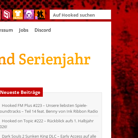
Search
for:
essum
Jobs
Discord
nd Serienjahr
Neueste Beiträge
Hooked FM Plus #223 – Unsere liebsten Spiele-
oundtracks – Teil 14 feat. Benny von Ink Ribbon Radio
Hooked on Topic #222 – Rückblick aufs 1. Halbjahr
026!
Dark Souls 2 Sunken King DLC – Early Access auf alle