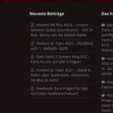
Neueste Beiträge
Das h
Hooked FM Plus #223 – Unsere
Spe
liebsten Spiele-Soundtracks – Teil 14
Tiere 
feat. Benny von Ink Ribbon Radio
Spielf
Techni
Hooked on Topic #222 – Rückblick
#131 – 
aufs 1. Halbjahr 2026!
Videos
Dark Souls 2 Sunken King DLC –
Hoo
Early Access auf alle 4 Folgen!
2002-V
vs. Ga
Hooked on Topic #221 – David &
Spiele
Robin über Backrooms, Obsession,
He-Man & mehr!
Hoo
Capco
Feedback: Eure Fragen für den
nächsten Feedback-Podcast!
Hoo
Showca
Skate 
mehr!