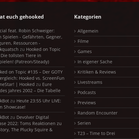
at euch gehooked
Kategorien
cial feat. Robin Schweiger:
Allgemein
in Spielen - Gefährten, Gegner,
Filme
iguren, Ressourcen -
kquatsch
zu
Hooked on Topic
Games
Die tollsten Tiere in
pielen! (Patreon/Steady)
In eigener Sache
ked on Topic #135 – Der GOTY
Kritiken & Reviews
ergleich: Hooked vs. ScreenFun
Livestreams
meStar! | Hooked
zu
Eure
 des Jahres 2002 – Die Tabelle
Podcasts
kBot
zu
Heute 23:55 Uhr LIVE:
Previews
m Showcase!
Random Encounter
kBot
zu
Devolver Digital
Serien
se 2022: Toms Reaktionen zu
Story, The Plucky Squire &
T23 – Time to Drei