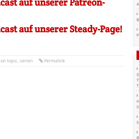
ast auf unserer Patreon-
4
B
ast auf unserer Steady-Page!
P
on topic
,
serien
Permalink
G
T
T
H
S
S
R