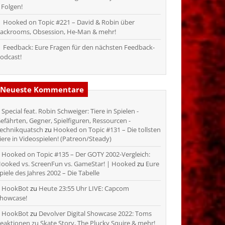
 Folgen!
Hooked on Topic #221 – David & Robin über
ackrooms, Obsession, He-Man & mehr!
Feedback: Eure Fragen für den nächsten Feedback-
odcast!
Neueste Kommentare
Special feat. Robin Schweiger: Tiere in Spielen -
efährten, Gegner, Spielfiguren, Ressourcen -
echnikquatsch
zu
Hooked on Topic #131 – Die tollsten
iere in Videospielen! (Patreon/Steady)
Hooked on Topic #135 – Der GOTY 2002-Vergleich:
ooked vs. ScreenFun vs. GameStar! | Hooked
zu
Eure
piele des Jahres 2002 – Die Tabelle
HookBot
zu
Heute 23:55 Uhr LIVE: Capcom
howcase!
HookBot
zu
Devolver Digital Showcase 2022: Toms
eaktionen zu Skate Story, The Plucky Squire & mehr!