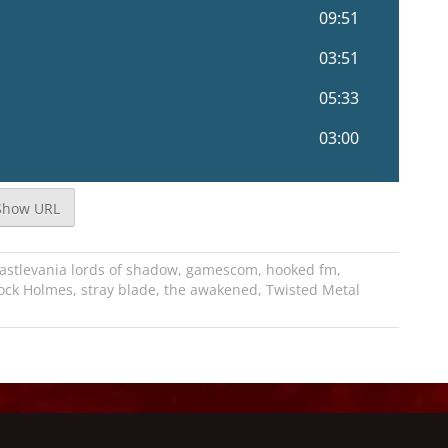
Show URL
astlevania lords of shadow
,
gamescom
,
hooked fm
,
ock Holmes
,
stray blade
,
the awakened
,
Twisted Metal