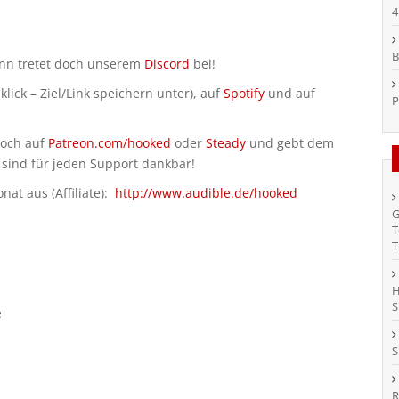
4
B
ann tretet doch unserem
Discord
bei!
klick – Ziel/Link speichern unter), auf
Spotify
und auf
P
doch auf
Patreon.com/hooked
oder
Steady
und gebt dem
 sind für jeden Support dankbar!
at aus (Affiliate):
http://www.audible.de/hooked
G
T
T
H
S
e
S
R