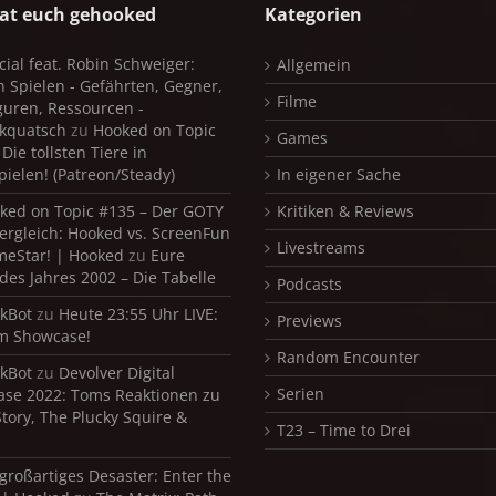
at euch gehooked
Kategorien
cial feat. Robin Schweiger:
Allgemein
in Spielen - Gefährten, Gegner,
Filme
iguren, Ressourcen -
kquatsch
zu
Hooked on Topic
Games
Die tollsten Tiere in
pielen! (Patreon/Steady)
In eigener Sache
ked on Topic #135 – Der GOTY
Kritiken & Reviews
ergleich: Hooked vs. ScreenFun
Livestreams
meStar! | Hooked
zu
Eure
 des Jahres 2002 – Die Tabelle
Podcasts
kBot
zu
Heute 23:55 Uhr LIVE:
Previews
m Showcase!
Random Encounter
kBot
zu
Devolver Digital
Serien
se 2022: Toms Reaktionen zu
Story, The Plucky Squire &
T23 – Time to Drei
 großartiges Desaster: Enter the