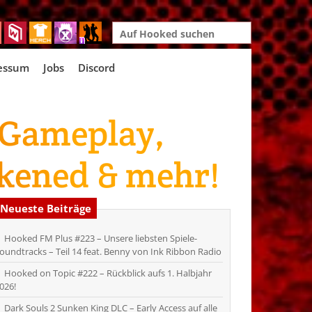
Search
for:
essum
Jobs
Discord
 Gameplay,
akened & mehr!
Neueste Beiträge
Hooked FM Plus #223 – Unsere liebsten Spiele-
oundtracks – Teil 14 feat. Benny von Ink Ribbon Radio
Hooked on Topic #222 – Rückblick aufs 1. Halbjahr
026!
Dark Souls 2 Sunken King DLC – Early Access auf alle