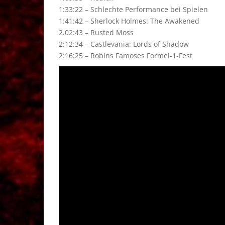
1:33:22 – Schlechte Performance bei Spielen
1:41:42 – Sherlock Holmes: The Awakened
2.02:43 – Rusted Moss
2:12:34 – Castlevania: Lords of Shadow
2:16:25 – Robins Famoses Formel-1-Fest