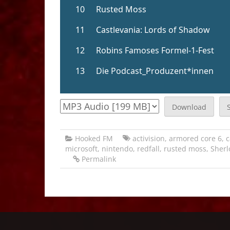
Download
Hooked FM
activision
,
armored core 6
,
c
microsoft
,
nintendo
,
redfall
,
rusted moss
,
Sherl
Permalink