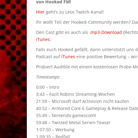
von Hooked FM!
Hier
geht’s zu Leos Twitch-Kanal!
Ihr wollt Teil der Hooked-Community werden? D
Den Cast gibt es auch als
.mp3-Download
(Rechts
iTunes
.
Falls euch Hooked gefällt, dann unterstützt uns 
Podcast auf
iTunes
eine positive Bewertung – wir
Probiert Audible mit einem kostenlosen Probe-Mon
Timestamps:
0:00 – Intro
3:43 – Fazit Robins Streaming-Wochen
21:59 – Microsoft darf Activision nicht kaufen
40:52 – Armored Core 6 Gameplay & Release Dat
55:49 – Nintendo gamescomt
59:48 – Twisted Metal Serien-Teaser
1:07:50 – Werbung
1:09:35 – Redfall