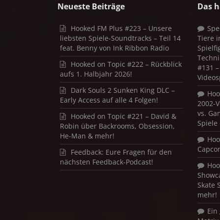
Neueste Beiträge
Das h
Hooked FM Plus #223 – Unsere
Spe
liebsten Spiele-Soundtracks – Teil 14
Tiere 
feat. Benny von Ink Ribbon Radio
Spielf
Techni
Hooked on Topic #222 – Rückblick
#131 – 
aufs 1. Halbjahr 2026!
Videos
Dark Souls 2 Sunken King DLC –
Hoo
Early Access auf alle 4 Folgen!
2002-V
vs. Ga
Hooked on Topic #221 – David &
Spiele
Robin über Backrooms, Obsession,
He-Man & mehr!
Hoo
Capco
Feedback: Eure Fragen für den
nächsten Feedback-Podcast!
Hoo
Showca
Skate 
mehr!
Ein