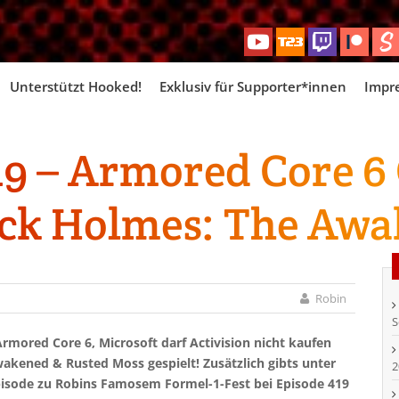
Skip
Unterstützt Hooked!
Exklusiv für Supporter*innen
Impr
to
content
9 – Armored Core 6
lock Holmes: The Aw
Robin
S
rmored Core 6, Microsoft darf Activision nicht kaufen
akened & Rusted Moss gespielt! Zusätzlich gibts unter
2
pisode zu Robins Famosem Formel-1-Fest bei Episode 419