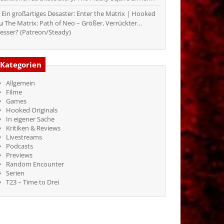
Ein großartiges Desaster: Enter the Matrix | Hooked
zu
The Matrix: Path of Neo – Größer, Verrückter…
esser? (Patreon/Steady)
Kategorien
Allgemein
Filme
Games
Hooked Originals
In eigener Sache
Kritiken & Reviews
Livestreams
Podcasts
Previews
Random Encounter
Serien
T23 – Time to Drei