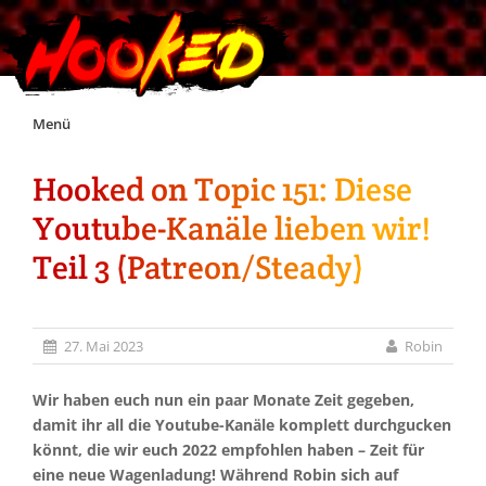
Skip
Menü
to
content
Hooked on Topic 151: Diese
Unterstützt Hooked!
Youtube-Kanäle lieben wir!
Exklusiv für Supporter*innen
Teil 3 (Patreon/Steady)
Impressum
27. Mai 2023
Robin
Jobs
Wir haben euch nun ein paar Monate Zeit gegeben,
damit ihr all die Youtube-Kanäle komplett durchgucken
Discord
könnt, die wir euch 2022 empfohlen haben – Zeit für
eine neue Wagenladung! Während Robin sich auf