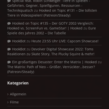
Special feat. Robin Schweiger: Tiere in Spielen -
Gefährten, Gegner, Spielfiguren, Ressourcen -
Technikquatsch
zu
Hooked on Topic #131 – Die tollsten
Tiere in Videospielen! (Patreon/Steady)
Hooked on Topic #135 – Der GOTY 2002-Vergleich:
Hooked vs. ScreenFun vs. GameStar! | Hooked
zu
Eure
Spiele des Jahres 2002 – Die Tabelle
HookBot
zu
Heute 23:55 Uhr LIVE: Capcom Showcase!
HookBot
zu
Devolver Digital Showcase 2022: Toms
Reaktionen zu Skate Story, The Plucky Squire & mehr!
Ein großartiges Desaster: Enter the Matrix | Hooked
zu
The Matrix: Path of Neo – Größer, Verrückter…besser?
(Patreon/Steady)
Kategorien
Allgemein
Filme