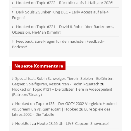
Hooked on Topic #222 – Rückblick aufs 1. Halbjahr 2026!
Dark Souls 2 Sunken King DLC – Early Access auf alle 4
Folgen!
Hooked on Topic #221 – David & Robin über Backrooms,
Obsession, He-Man & mehr!
Feedback: Eure Fragen für den nächsten Feedback-
Podcast!
Neueste Kommentare
Special feat. Robin Schweiger: Tiere in Spielen - Gefährten,
Gegner, Spielfiguren, Ressourcen - Technikquatsch
zu
Hooked on Topic #131 – Die tollsten Tiere in Videospielen!
(Patreon/Steady)
Hooked on Topic #135 – Der GOTY 2002-Vergleich: Hooked
vs. ScreenFun vs. GameStar! | Hooked
zu
Eure Spiele des
Jahres 2002 – Die Tabelle
HookBot
zu
Heute 23:55 Uhr LIVE: Capcom Showcase!