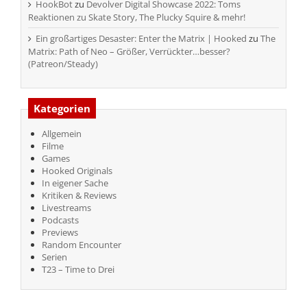
HookBot
zu
Devolver Digital Showcase 2022: Toms
Reaktionen zu Skate Story, The Plucky Squire & mehr!
Ein großartiges Desaster: Enter the Matrix | Hooked
zu
The
Matrix: Path of Neo – Größer, Verrückter…besser?
(Patreon/Steady)
Kategorien
Allgemein
Filme
Games
Hooked Originals
In eigener Sache
Kritiken & Reviews
Livestreams
Podcasts
Previews
Random Encounter
Serien
T23 – Time to Drei