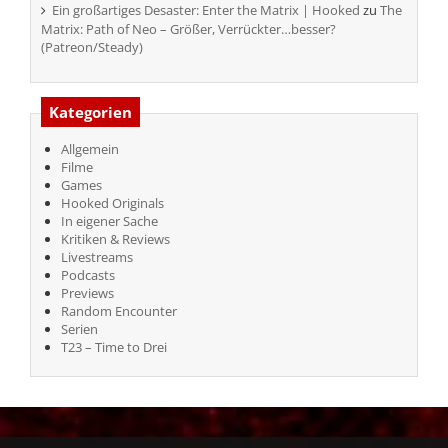
Ein großartiges Desaster: Enter the Matrix | Hooked
zu
The
Matrix: Path of Neo – Größer, Verrückter…besser?
(Patreon/Steady)
Kategorien
Allgemein
Filme
Games
Hooked Originals
In eigener Sache
Kritiken & Reviews
Livestreams
Podcasts
Previews
Random Encounter
Serien
T23 – Time to Drei