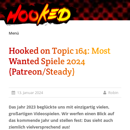
Skip
Menü
to
content
Hooked on Topic 164: Most
Unterstützt Hooked!
Wanted Spiele 2024
Exklusiv für Supporter*innen
(Patreon/Steady)
Impressum
13. Januar 2024
Robin
Jobs
Das Jahr 2023 beglückte uns mit einzigartig vielen,
großartigen Videospielen. Wir werfen einen Blick auf
Discord
das kommende Jahr und stellen fest: Das sieht auch
ziemlich vielversprechend aus!