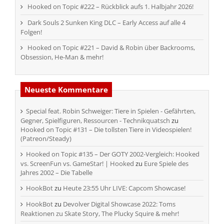
Hooked on Topic #222 – Rückblick aufs 1. Halbjahr 2026!
Dark Souls 2 Sunken King DLC – Early Access auf alle 4
Folgen!
Hooked on Topic #221 – David & Robin über Backrooms,
Obsession, He-Man & mehr!
Neueste Kommentare
Special feat. Robin Schweiger: Tiere in Spielen - Gefährten,
Gegner, Spielfiguren, Ressourcen - Technikquatsch
zu
Hooked on Topic #131 – Die tollsten Tiere in Videospielen!
(Patreon/Steady)
Hooked on Topic #135 – Der GOTY 2002-Vergleich: Hooked
vs. ScreenFun vs. GameStar! | Hooked
zu
Eure Spiele des
Jahres 2002 – Die Tabelle
HookBot
zu
Heute 23:55 Uhr LIVE: Capcom Showcase!
HookBot
zu
Devolver Digital Showcase 2022: Toms
Reaktionen zu Skate Story, The Plucky Squire & mehr!