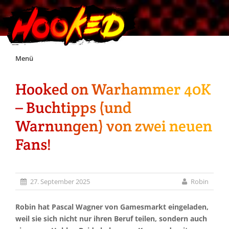
Skip
Menü
to
content
Hooked on Warhammer 40K
Unterstützt Hooked!
– Buchtipps (und
Exklusiv für Supporter*innen
Warnungen) von zwei neuen
Fans!
Impressum
Jobs
27. September 2025
Robin
Discord
Robin hat Pascal Wagner von Gamesmarkt eingeladen,
weil sie sich nicht nur ihren Beruf teilen, sondern auch