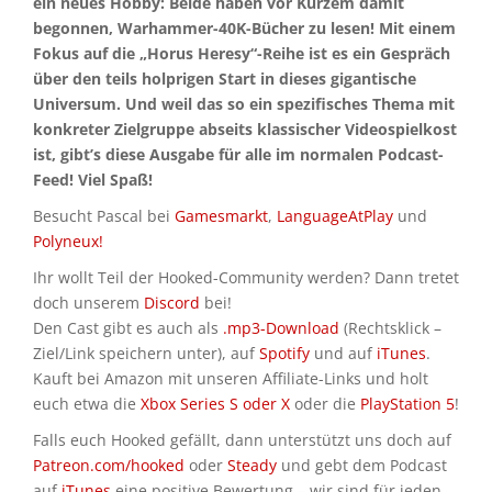
ein neues Hobby: Beide haben vor Kurzem damit
begonnen, Warhammer-40K-Bücher zu lesen! Mit einem
Fokus auf die „Horus Heresy“-Reihe ist es ein Gespräch
über den teils holprigen Start in dieses gigantische
Universum. Und weil das so ein spezifisches Thema mit
konkreter Zielgruppe abseits klassischer Videospielkost
ist, gibt’s diese Ausgabe für alle im normalen Podcast-
Feed! Viel Spaß!
Besucht Pascal bei
Gamesmarkt
,
LanguageAtPlay
und
Polyneux!
Ihr wollt Teil der Hooked-Community werden? Dann tretet
doch unserem
Discord
bei!
Den Cast gibt es auch als
.mp3-Download
(Rechtsklick –
Ziel/Link speichern unter), auf
Spotify
und auf
iTunes
.
Kauft bei Amazon mit unseren Affiliate-Links und holt
euch etwa die
Xbox Series S oder X
oder die
PlayStation 5
!
Falls euch Hooked gefällt, dann unterstützt uns doch auf
Patreon.com/hooked
oder
Steady
und gebt dem Podcast
auf
iTunes
eine positive Bewertung – wir sind für jeden