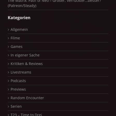
The Matrix: Path of Neo – Größer, Verrückter…besser?
(Patreon/Steady)
Kategorien
Allgemein
Filme
Games
In eigener Sache
Kritiken & Reviews
Livestreams
Podcasts
Previews
Random Encounter
Serien
T23 – Time to Drei