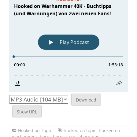
Download
Show URL
Hooked on Topic
hooked on topic
,
hooked on
warhammer
,
horus heresy
,
pascal wagner
,