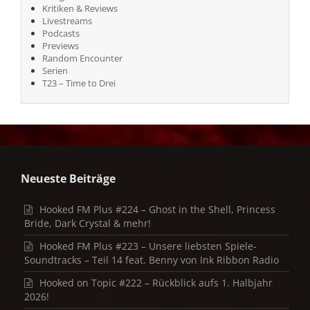
Kritiken & Reviews
Livestreams
Podcasts
Previews
Random Encounter
Serien
T23 – Time to Drei
Neueste Beiträge
Hooked FM Plus #224 – Ghost in the Shell, Princess
Bride, Dark Crystal & mehr!
Hooked FM Plus #223 – Unsere liebsten Spiele-
Soundtracks – Teil 14 feat. Benny von Ink Ribbon Radio
Hooked on Topic #222 – Rückblick aufs 1. Halbjahr
2026!