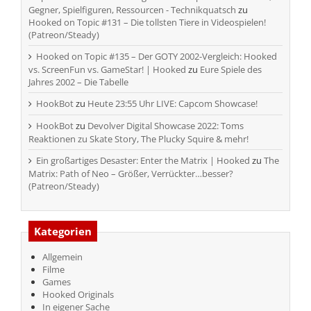
Gegner, Spielfiguren, Ressourcen - Technikquatsch
zu
Hooked on Topic #131 – Die tollsten Tiere in Videospielen!
(Patreon/Steady)
Hooked on Topic #135 – Der GOTY 2002-Vergleich: Hooked
vs. ScreenFun vs. GameStar! | Hooked
zu
Eure Spiele des
Jahres 2002 – Die Tabelle
HookBot
zu
Heute 23:55 Uhr LIVE: Capcom Showcase!
HookBot
zu
Devolver Digital Showcase 2022: Toms
Reaktionen zu Skate Story, The Plucky Squire & mehr!
Ein großartiges Desaster: Enter the Matrix | Hooked
zu
The
Matrix: Path of Neo – Größer, Verrückter…besser?
(Patreon/Steady)
Kategorien
Allgemein
Filme
Games
Hooked Originals
In eigener Sache