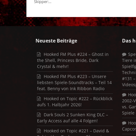
Skipper:...
Neueste Beiträge
Das h
Hooked FM Plus #224 – Ghost in
Spe
the Shell, Princess Bride, Dark
Tiere 
Crystal & mehr!
Spielf
Techni
Hooked FM Plus #223 – Unsere
#131 – 
liebsten Spiele-Soundtracks – Teil 14
Videos
feat. Benny von Ink Ribbon Radio
Hoo
Hooked on Topic #222 – Rückblick
2002-V
aufs 1. Halbjahr 2026!
vs. Ga
Spiele
Dark Souls 2 Sunken King DLC –
Early Access auf alle 4 Folgen!
Hoo
Capco
Hooked on Topic #221 – David &