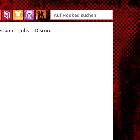
Search
for:
essum
Jobs
Discord