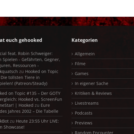
at euch gehooked
Kategorien
cial feat. Robin Schweiger:
Allgemein
in Spielen - Gefährten, Gegner,
Filme
iguren, Ressourcen -
kquatsch
zu
Hooked on Topic
Games
Die tollsten Tiere in
pielen! (Patreon/Steady)
In eigener Sache
ked on Topic #135 – Der GOTY
Kritiken & Reviews
ergleich: Hooked vs. ScreenFun
Livestreams
meStar! | Hooked
zu
Eure
 des Jahres 2002 – Die Tabelle
Podcasts
kBot
zu
Heute 23:55 Uhr LIVE:
Previews
m Showcase!
Random Encounter