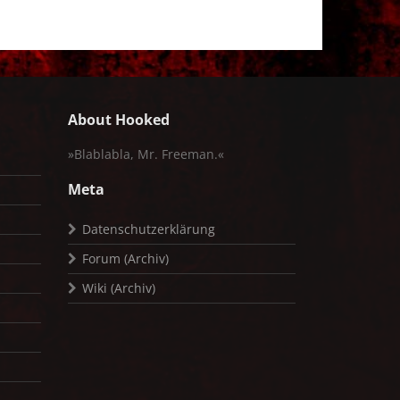
About Hooked
»Blablabla, Mr. Freeman.«
Meta
Datenschutzerklärung
Forum (Archiv)
Wiki (Archiv)