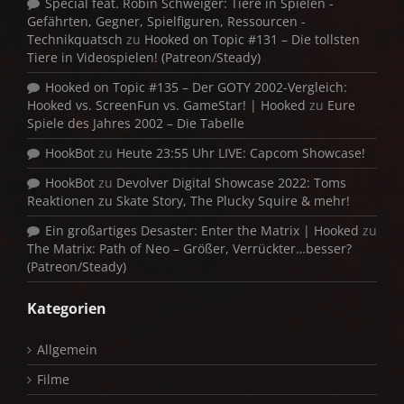
Special feat. Robin Schweiger: Tiere in Spielen -
Gefährten, Gegner, Spielfiguren, Ressourcen -
Technikquatsch
zu
Hooked on Topic #131 – Die tollsten
Tiere in Videospielen! (Patreon/Steady)
Hooked on Topic #135 – Der GOTY 2002-Vergleich:
Hooked vs. ScreenFun vs. GameStar! | Hooked
zu
Eure
Spiele des Jahres 2002 – Die Tabelle
HookBot
zu
Heute 23:55 Uhr LIVE: Capcom Showcase!
HookBot
zu
Devolver Digital Showcase 2022: Toms
Reaktionen zu Skate Story, The Plucky Squire & mehr!
Ein großartiges Desaster: Enter the Matrix | Hooked
zu
The Matrix: Path of Neo – Größer, Verrückter…besser?
(Patreon/Steady)
Kategorien
Allgemein
Filme