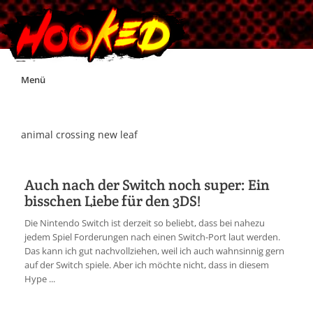
Skip
Menü
to
content
Unterstützt Hooked!
animal crossing new leaf
Exklusiv für Supporter*innen
Auch nach der Switch noch super: Ein
bisschen Liebe für den 3DS!
Impressum
Die Nintendo Switch ist derzeit so beliebt, dass bei nahezu
jedem Spiel Forderungen nach einen Switch-Port laut werden.
Jobs
Das kann ich gut nachvollziehen, weil ich auch wahnsinnig gern
auf der Switch spiele. Aber ich möchte nicht, dass in diesem
Hype ...
Discord