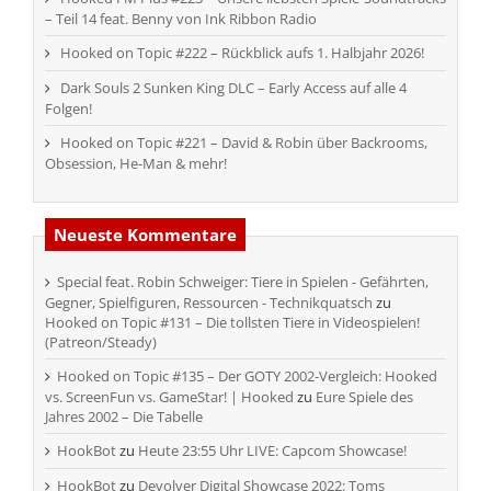
– Teil 14 feat. Benny von Ink Ribbon Radio
Hooked on Topic #222 – Rückblick aufs 1. Halbjahr 2026!
Dark Souls 2 Sunken King DLC – Early Access auf alle 4
Folgen!
Hooked on Topic #221 – David & Robin über Backrooms,
Obsession, He-Man & mehr!
Neueste Kommentare
Special feat. Robin Schweiger: Tiere in Spielen - Gefährten,
Gegner, Spielfiguren, Ressourcen - Technikquatsch
zu
Hooked on Topic #131 – Die tollsten Tiere in Videospielen!
(Patreon/Steady)
Hooked on Topic #135 – Der GOTY 2002-Vergleich: Hooked
vs. ScreenFun vs. GameStar! | Hooked
zu
Eure Spiele des
Jahres 2002 – Die Tabelle
HookBot
zu
Heute 23:55 Uhr LIVE: Capcom Showcase!
HookBot
zu
Devolver Digital Showcase 2022: Toms