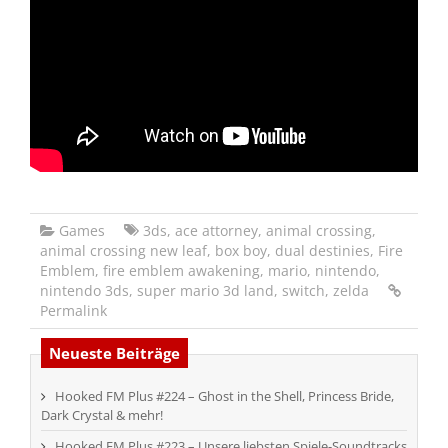
Games
3ds
,
ace attorney
,
animal crossing
,
animal crossing new leaf
,
box boy
,
dual destinies
,
Fire
Emblem
,
fire emblem awakening
,
mario
,
nintendo
,
nintendo 3ds
,
super mario 3d land
,
switch
,
zelda
Permalink
Neueste Beiträge
Hooked FM Plus #224 – Ghost in the Shell, Princess Bride,
Dark Crystal & mehr!
Hooked FM Plus #223 – Unsere liebsten Spiele-Soundtracks