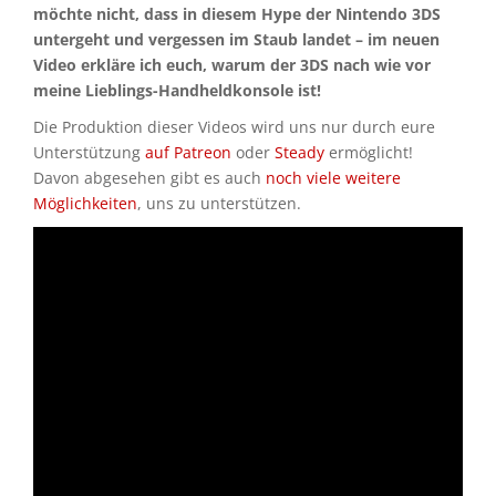
möchte nicht, dass in diesem Hype der Nintendo 3DS
untergeht und vergessen im Staub landet – im neuen
Video erkläre ich euch, warum der 3DS nach wie vor
meine Lieblings-Handheldkonsole ist!
Die Produktion dieser Videos wird uns nur durch eure
Unterstützung
auf Patreon
oder
Steady
ermöglicht!
Davon abgesehen gibt es auch
noch viele weitere
Möglichkeiten
, uns zu unterstützen.