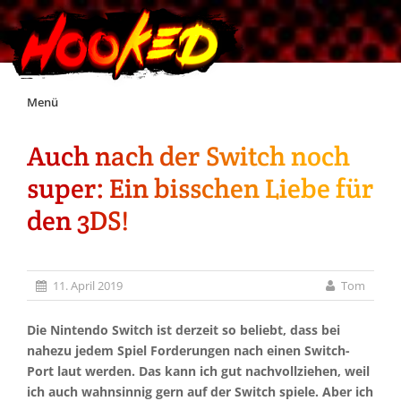
Skip
Menü
to
content
Auch nach der Switch noch
Unterstützt Hooked!
super: Ein bisschen Liebe für
Exklusiv für Supporter*innen
den 3DS!
Impressum
11. April 2019
Tom
Jobs
Die Nintendo Switch ist derzeit so beliebt, dass bei
nahezu jedem Spiel Forderungen nach einen Switch-
Discord
Port laut werden. Das kann ich gut nachvollziehen, weil
ich auch wahnsinnig gern auf der Switch spiele. Aber ich