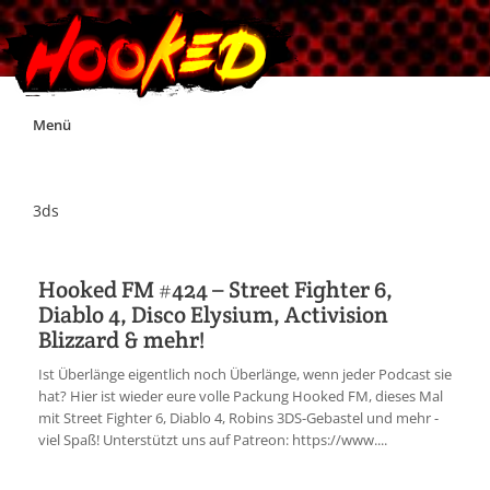
Skip
Menü
to
content
Unterstützt Hooked!
3ds
Exklusiv für Supporter*innen
Hooked FM #424 – Street Fighter 6,
Diablo 4, Disco Elysium, Activision
Impressum
Blizzard & mehr!
Ist Überlänge eigentlich noch Überlänge, wenn jeder Podcast sie
Jobs
hat? Hier ist wieder eure volle Packung Hooked FM, dieses Mal
mit Street Fighter 6, Diablo 4, Robins 3DS-Gebastel und mehr -
viel Spaß! Unterstützt uns auf Patreon: https://www....
Discord