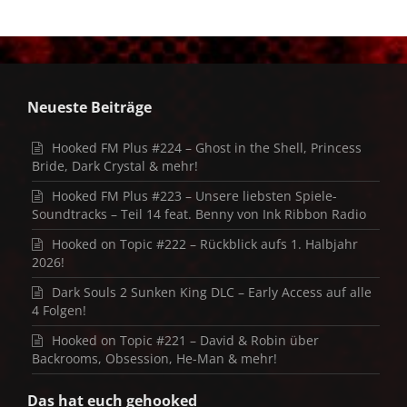
Neueste Beiträge
Hooked FM Plus #224 – Ghost in the Shell, Princess
Bride, Dark Crystal & mehr!
Hooked FM Plus #223 – Unsere liebsten Spiele-
Soundtracks – Teil 14 feat. Benny von Ink Ribbon Radio
Hooked on Topic #222 – Rückblick aufs 1. Halbjahr
2026!
Dark Souls 2 Sunken King DLC – Early Access auf alle
4 Folgen!
Hooked on Topic #221 – David & Robin über
Backrooms, Obsession, He-Man & mehr!
Das hat euch gehooked