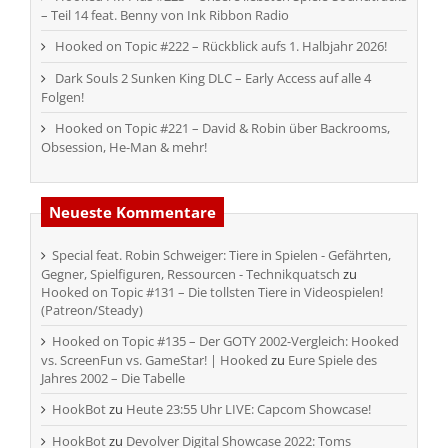
– Teil 14 feat. Benny von Ink Ribbon Radio
Hooked on Topic #222 – Rückblick aufs 1. Halbjahr 2026!
Dark Souls 2 Sunken King DLC – Early Access auf alle 4
Folgen!
Hooked on Topic #221 – David & Robin über Backrooms,
Obsession, He-Man & mehr!
Neueste Kommentare
Special feat. Robin Schweiger: Tiere in Spielen - Gefährten,
Gegner, Spielfiguren, Ressourcen - Technikquatsch
zu
Hooked on Topic #131 – Die tollsten Tiere in Videospielen!
(Patreon/Steady)
Hooked on Topic #135 – Der GOTY 2002-Vergleich: Hooked
vs. ScreenFun vs. GameStar! | Hooked
zu
Eure Spiele des
Jahres 2002 – Die Tabelle
HookBot
zu
Heute 23:55 Uhr LIVE: Capcom Showcase!
HookBot
zu
Devolver Digital Showcase 2022: Toms