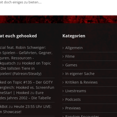
it doch einiges zu bieten....
at euch gehooked
Kategorien
cial feat. Robin Schweiger:
Allgemein
in Spielen - Gefährten, Gegner,
Filme
iguren, Ressourcen -
kquatsch
zu
Hooked on Topic
Games
Die tollsten Tiere in
pielen! (Patreon/Steady)
In eigener Sache
ked on Topic #135 – Der GOTY
Kritiken & Reviews
ergleich: Hooked vs. ScreenFun
Livestreams
meStar! | Hooked
zu
Eure
 des Jahres 2002 – Die Tabelle
Podcasts
kBot
zu
Heute 23:55 Uhr LIVE:
Previews
m Showcase!
Random Encounter