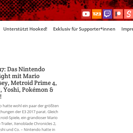
Skip
Unterstützt Hooked!
Exklusiv für Supporter*innen
Impr
to
content
17: Das Nintendo
ight mit Mario
ey, Metroid Prime 4,
, Yoshi, Pokémon &
!
 hatte wohl ein paar der größten
hungen der E3 2017 parat. Gleich
roid-Spiele, ein grandioser Mario
Trailer, Xenoblade Chronicles 2,
oshi und Co. – Nintendo hatte in