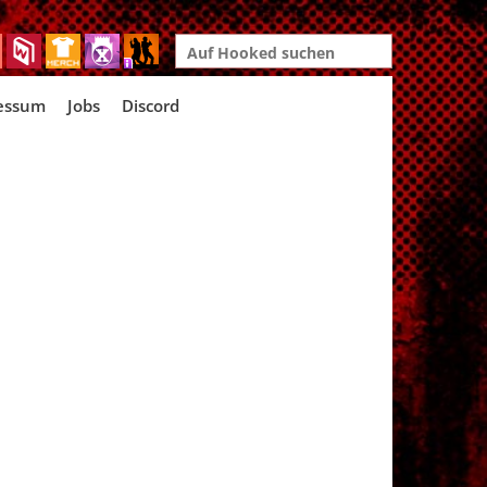
Search
for:
essum
Jobs
Discord