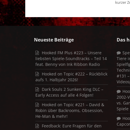
kurzer Ze
Neueste Beiträge
Das h
Hooked FM Plus #223 – Unsere
Spe
liebsten Spiele-Soundtracks – Teil 14
Tiere 
feat. Benny von Ink Ribbon Radio
Spielf
Techni
Hooked on Topic #222 – Rückblick
#131 – 
aufs 1. Halbjahr 2026!
Videos
Dark Souls 2 Sunken King DLC –
Hoo
Early Access auf alle 4 Folgen!
2002-V
vs. Ga
Hooked on Topic #221 – David &
Spiele
Robin über Backrooms, Obsession,
He-Man & mehr!
Hoo
Capco
Feedback: Eure Fragen für den