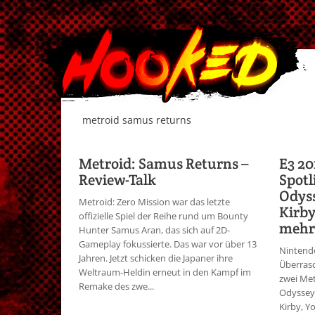
metroid samus returns
Metroid: Samus Returns –
E3 20
Review-Talk
Spotl
Odyss
Metroid: Zero Mission war das letzte
Kirby
offizielle Spiel der Reihe rund um Bounty
mehr
Hunter Samus Aran, das sich auf 2D-
Gameplay fokussierte. Das war vor über 13
Nintendo
Jahren. Jetzt schicken die Japaner ihre
Überrasc
Weltraum-Heldin erneut in den Kampf im
zwei Met
Remake des zwe...
Odyssey-
Kirby, Y