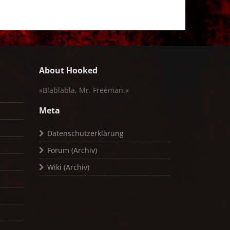
About Hooked
»Blablabla, Mr. Freeman.«
Meta
Datenschutzerklärung
Forum (Archiv)
Wiki (Archiv)