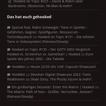
Hooked on Topic #221 – David & Robin über
Backrooms, Obsession, He-Man & mehr!
Das hat euch gehooked
Special feat. Robin Schweiger: Tiere in Spielen -
Gefährten, Gegner, Spielfiguren, Ressourcen -
Technikquatsch
zu
Hooked on Topic #131 – Die tollsten
Tiere in Videospielen! (Patreon/Steady)
Hooked on Topic #135 – Der GOTY 2002-Vergleich:
Hooked vs. ScreenFun vs. GameStar! | Hooked
zu
Eure
Spiele des Jahres 2002 – Die Tabelle
HookBot
zu
Heute 23:55 Uhr LIVE: Capcom Showcase!
HookBot
zu
Devolver Digital Showcase 2022: Toms
Reaktionen zu Skate Story, The Plucky Squire & mehr!
Ein großartiges Desaster: Enter the Matrix | Hooked
zu
The Matrix: Path of Neo – Größer, Verrückter…besser?
(Patreon/Steady)