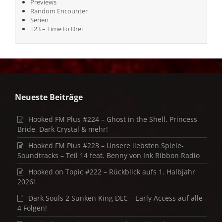
Previews
Random Encounter
Serien
T23 – Time to Drei
Neueste Beiträge
Hooked FM Plus #224 – Ghost in the Shell, Princess
Bride, Dark Crystal & mehr!
Hooked FM Plus #223 – Unsere liebsten Spiele-
Soundtracks – Teil 14 feat. Benny von Ink Ribbon Radio
Hooked on Topic #222 – Rückblick aufs 1. Halbjahr
2026!
Dark Souls 2 Sunken King DLC – Early Access auf alle
4 Folgen!