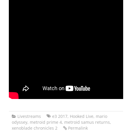
Livestreams
e3 2017
,
Hooked Live
,
mario
odyssey
,
metroid prime 4
,
metroid samus returns
,
xenoblade chronicles 2
Permalink