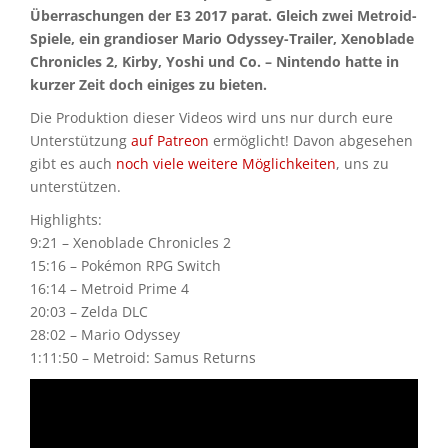
Überraschungen der E3 2017 parat. Gleich zwei Metroid-
Spiele, ein grandioser Mario Odyssey-Trailer, Xenoblade
Chronicles 2, Kirby, Yoshi und Co. – Nintendo hatte in
kurzer Zeit doch einiges zu bieten.
Die Produktion dieser Videos wird uns nur durch eure
Unterstützung
auf Patreon
ermöglicht! Davon abgesehen
gibt es auch
noch viele weitere Möglichkeiten
, uns zu
unterstützen.
Highlights:
9:21 – Xenoblade Chronicles 2
15:16 – Pokémon RPG Switch
16:14 – Metroid Prime 4
20:03 – Zelda DLC
28:02 – Mario Odyssey
1:11:50 – Metroid: Samus Returns