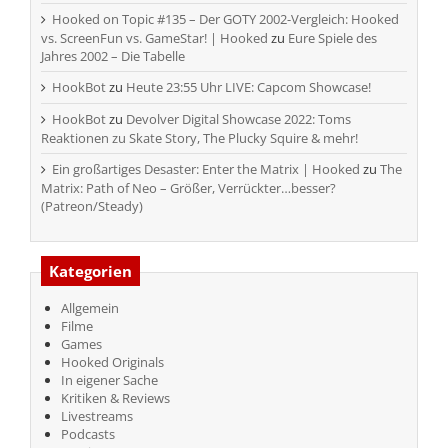
Hooked on Topic #135 – Der GOTY 2002-Vergleich: Hooked
vs. ScreenFun vs. GameStar! | Hooked
zu
Eure Spiele des
Jahres 2002 – Die Tabelle
HookBot
zu
Heute 23:55 Uhr LIVE: Capcom Showcase!
HookBot
zu
Devolver Digital Showcase 2022: Toms
Reaktionen zu Skate Story, The Plucky Squire & mehr!
Ein großartiges Desaster: Enter the Matrix | Hooked
zu
The
Matrix: Path of Neo – Größer, Verrückter…besser?
(Patreon/Steady)
Kategorien
Allgemein
Filme
Games
Hooked Originals
In eigener Sache
Kritiken & Reviews
Livestreams
Podcasts