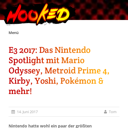
Skip
Menü
to
content
E3 2017: Das Nintendo
Unterstützt Hooked!
Spotlight mit Mario
Exklusiv für Supporter*innen
Odyssey, Metroid Prime 4,
Kirby, Yoshi, Pokémon &
Impressum
mehr!
Jobs
14. Juni 2017
Tom
Discord
Nintendo hatte wohl ein paar der größten