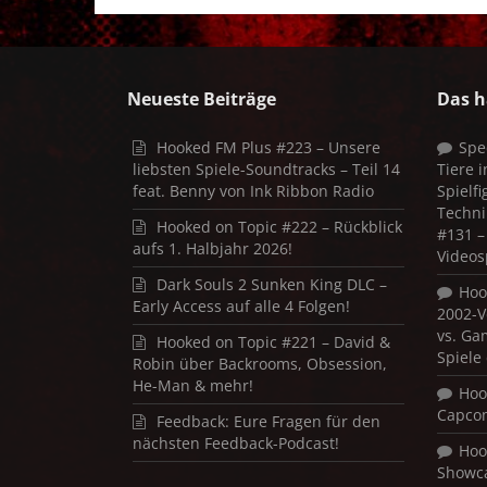
Neueste Beiträge
Das h
Hooked FM Plus #223 – Unsere
Spe
liebsten Spiele-Soundtracks – Teil 14
Tiere 
feat. Benny von Ink Ribbon Radio
Spielf
Techni
Hooked on Topic #222 – Rückblick
#131 – 
aufs 1. Halbjahr 2026!
Videos
Dark Souls 2 Sunken King DLC –
Hoo
Early Access auf alle 4 Folgen!
2002-V
vs. Ga
Hooked on Topic #221 – David &
Spiele
Robin über Backrooms, Obsession,
He-Man & mehr!
Hoo
Capco
Feedback: Eure Fragen für den
nächsten Feedback-Podcast!
Hoo
Showca