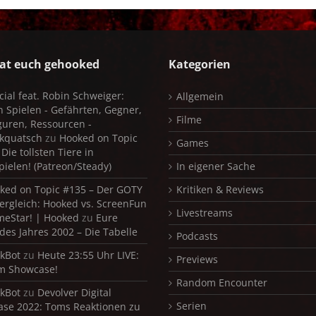
at euch gehooked
Kategorien
cial feat. Robin Schweiger:
Allgemein
in Spielen - Gefährten, Gegner,
Filme
iguren, Ressourcen -
kquatsch
zu
Hooked on Topic
Games
Die tollsten Tiere in
pielen! (Patreon/Steady)
In eigener Sache
ked on Topic #135 – Der GOTY
Kritiken & Reviews
ergleich: Hooked vs. ScreenFun
Livestreams
meStar! | Hooked
zu
Eure
 des Jahres 2002 – Die Tabelle
Podcasts
kBot
zu
Heute 23:55 Uhr LIVE:
Previews
m Showcase!
Random Encounter
kBot
zu
Devolver Digital
Serien
se 2022: Toms Reaktionen zu