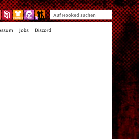
Search
for:
essum
Jobs
Discord