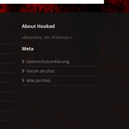
About Hooked
»Blablabla, Mr. Freeman.«
Meta
Datenschutzerklärung
Forum (Archiv)
Wiki (Archiv)