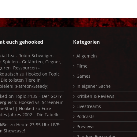
at euch gehooked
Kategorien
cial feat. Robin Schweiger:
Allgemein
in Spielen - Gefährten, Gegner,
Filme
iguren, Ressourcen -
kquatsch
zu
Hooked on Topic
Games
Die tollsten Tiere in
pielen! (Patreon/Steady)
In eigener Sache
ked on Topic #135 – Der GOTY
Kritiken & Reviews
ergleich: Hooked vs. ScreenFun
Livestreams
meStar! | Hooked
zu
Eure
 des Jahres 2002 – Die Tabelle
Podcasts
kBot
zu
Heute 23:55 Uhr LIVE:
Previews
m Showcase!
Random Encounter