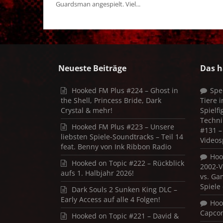
Guardsman angespielt. Viel...
Neueste Beiträge
Das h
Hooked FM Plus #224 – Ghost in
Spe
the Shell, Princess Bride, Dark
Tiere 
Crystal & mehr!
Spielf
Techni
Hooked FM Plus #223 – Unsere
#131 – 
liebsten Spiele-Soundtracks – Teil 14
Videos
feat. Benny von Ink Ribbon Radio
Hoo
Hooked on Topic #222 – Rückblick
2002-V
aufs 1. Halbjahr 2026!
vs. Ga
Spiele
Dark Souls 2 Sunken King DLC –
Early Access auf alle 4 Folgen!
Hoo
Capco
Hooked on Topic #221 – David &