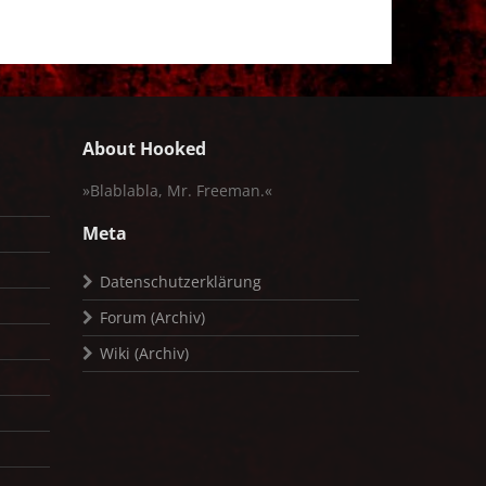
About Hooked
»Blablabla, Mr. Freeman.«
Meta
Datenschutzerklärung
Forum (Archiv)
Wiki (Archiv)