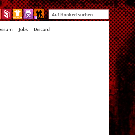
Search
for:
essum
Jobs
Discord