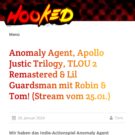
Skip
Menü
to
content
Anomaly Agent, Apollo
Unterstützt Hooked!
Justic Trilogy, TLOU 2
Exklusiv für Supporter*innen
Remastered & Lil
Guardsman mit Robin &
Impressum
Tom! (Stream vom 25.01.)
Jobs
26. Januar 2024
Tom
Discord
Wir haben das Indie-Actionspiel Anomaly Agent