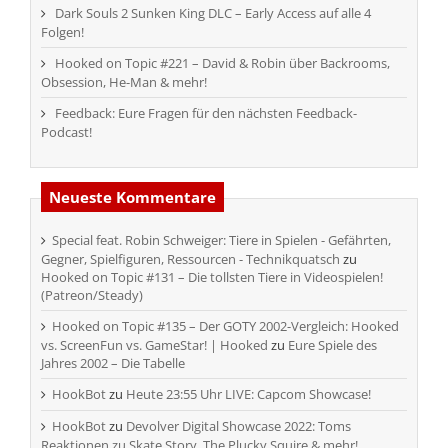
Dark Souls 2 Sunken King DLC – Early Access auf alle 4
Folgen!
Hooked on Topic #221 – David & Robin über Backrooms,
Obsession, He-Man & mehr!
Feedback: Eure Fragen für den nächsten Feedback-
Podcast!
Neueste Kommentare
Special feat. Robin Schweiger: Tiere in Spielen - Gefährten,
Gegner, Spielfiguren, Ressourcen - Technikquatsch
zu
Hooked on Topic #131 – Die tollsten Tiere in Videospielen!
(Patreon/Steady)
Hooked on Topic #135 – Der GOTY 2002-Vergleich: Hooked
vs. ScreenFun vs. GameStar! | Hooked
zu
Eure Spiele des
Jahres 2002 – Die Tabelle
HookBot
zu
Heute 23:55 Uhr LIVE: Capcom Showcase!
HookBot
zu
Devolver Digital Showcase 2022: Toms
Reaktionen zu Skate Story, The Plucky Squire & mehr!