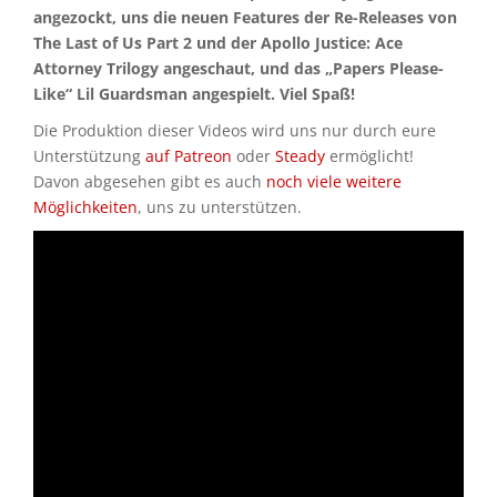
angezockt, uns die neuen Features der Re-Releases von
The Last of Us Part 2 und der Apollo Justice: Ace
Attorney Trilogy angeschaut, und das „Papers Please-
Like“ Lil Guardsman angespielt. Viel Spaß!
Die Produktion dieser Videos wird uns nur durch eure
Unterstützung
auf Patreon
oder
Steady
ermöglicht!
Davon abgesehen gibt es auch
noch viele weitere
Möglichkeiten
, uns zu unterstützen.