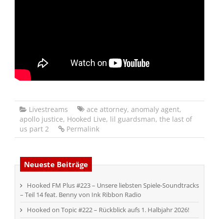
Livestreams
ace attorney
,
anomaly agent
,
apollo justice
,
Hooked Live
,
lil guardsman
,
the last of
us part 2
Permalink
Neueste Beiträge
Hooked FM Plus #223 – Unsere liebsten Spiele-Soundtracks
– Teil 14 feat. Benny von Ink Ribbon Radio
Hooked on Topic #222 – Rückblick aufs 1. Halbjahr 2026!