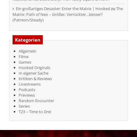
Ein großartiges Desaster: Enter the Matrix | Hooked
zu
The
Matrix: Path of Neo – Größer, Verrückter…besser?
(Patreon/Steady)
Kategorien
Allgemein
Filme
Games
Hooked Originals
In eigener Sache
Kritiken & Reviews
Livestreams
Podcasts
Previews
Random Encounter
Serien
T23 – Time to Drei