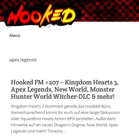
Skip
Menü
to
content
Unterstützt Hooked!
apex legends
Exklusiv für Supporter*innen
Hooked FM #207 – Kingdom Hearts 3,
Apex Legends, New World, Monster
Impressum
Hunter World Witcher-DLC & mehr!
Kingdom Hearts 3 dominiert gerade das Hooked-Büro,
Jobs
dementsprechend könnt ihr euch auf eine lange Diskussion
über SquareEnix neues Action-RPG einstellen. Außerdem:
Hinweise auf ein neues Dragon's Dogma, New World, Apex
Discord
Legends und mehr! Timesta...