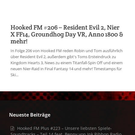
Hooked FM #206 – Resident Evil 2, Nier
X FF14, Groundhog Day VR, Anno 1800 &
mehr!
In Folge 206 von Hooked FM reden Robin und Tom ausführlich
über Resident Evil 2, außerdem gibt's Toms Ersteindruck zu
Kingdom Hearts 3, News zu einem Titanfall-Spin Off und einem
neuen Nier-Raid in Final Fantasy 14 und mehr! Timestamps für
Ski...
Neueste Beiträge
Hooked FM Plus #223 – Unsere liebsten Spiele-
Soundtracks – Teil 14 feat. Benny von Ink Ribbon Radio