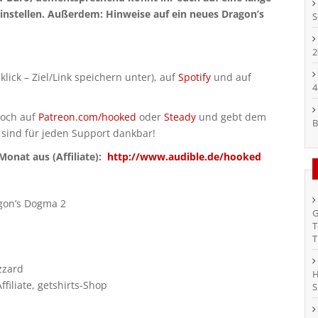
instellen. Außerdem: Hinweise auf ein neues Dragon’s
S
2
klick – Ziel/Link speichern unter), auf
Spotify
und auf
4
doch auf
Patreon.com/hooked
oder
Steady
und gebt dem
B
 sind für jeden Support dankbar!
onat aus (Affiliate):
http://www.audible.de/hooked
agon’s Dogma 2
G
T
T
zzard
H
iliate, getshirts-Shop
S