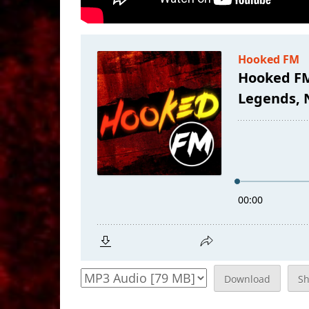
Download
S