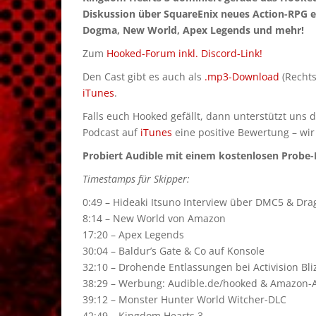
Diskussion über SquareEnix neues Action-RPG e
Dogma, New World, Apex Legends und mehr!
Zum
Hooked-Forum inkl. Discord-Link!
Den Cast gibt es auch als
.mp3-Download
(Rechts
iTunes
.
Falls euch Hooked gefällt, dann unterstützt uns 
Podcast auf
iTunes
eine positive Bewertung – wir
Probiert Audible mit einem kostenlosen Probe-M
Timestamps für Skipper:
0:49 – Hideaki Itsuno Interview über DMC5 & Dr
8:14 – New World von Amazon
17:20 – Apex Legends
30:04 – Baldur’s Gate & Co auf Konsole
32:10 – Drohende Entlassungen bei Activision Bli
38:29 – Werbung: Audible.de/hooked & Amazon-Aff
39:12 – Monster Hunter World Witcher-DLC
42:49 – Kingdom Hearts 3