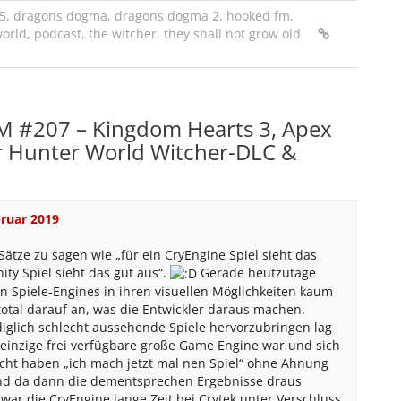
 5
,
dragons dogma
,
dragons dogma 2
,
hooked fm
,
orld
,
podcast
,
the witcher
,
they shall not grow old
 #207 – Kingdom Hearts 3, Apex
 Hunter World Witcher-DLC &
bruar 2019
 Sätze zu sagen wie „für ein CryEngine Spiel sieht das
ity Spiel sieht das gut aus“.
Gerade heutzutage
n Spiele-Engines in ihren visuellen Möglichkeiten kaum
otal darauf an, was die Entwickler daraus machen.
ediglich schlecht aussehende Spiele hervorzubringen lag
e einzige frei verfügbare große Game Engine war und sich
ht haben „ich mach jetzt mal nen Spiel“ ohne Ahnung
nd da dann die dementsprechen Ergebnisse draus
ar die CryEngine lange Zeit bei Crytek unter Verschluss