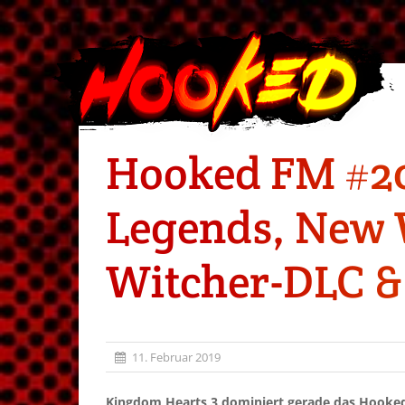
Hooked FM #20
Legends, New 
Witcher-DLC &
11. Februar 2019
Kingdom Hearts 3 dominiert gerade das Hooked