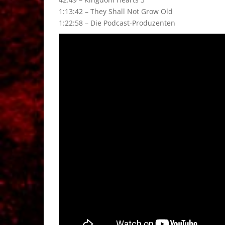
1:13:42 – They Shall Not Grow Old
1:22:58 – Die Podcast-Produzenten