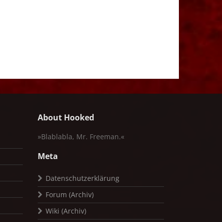
About Hooked
»Blablabla, Mr. Freeman.«
Meta
Datenschutzerklärung
Forum (Archiv)
Wiki (Archiv)