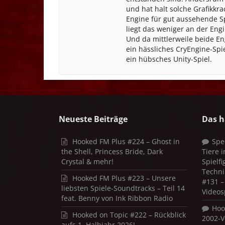
und hat halt solche Grafikkra
Engine für gut aussehende S
liegt das weniger an der Eng
Und da mittlerweile beide En
ein hässliches CryEngine-Spi
ein hübsches Unity-Spiel.
Neueste Beiträge
Das h
Hooked FM Plus #224 – Ghost in
Spe
the Shell, Princess Bride, Dark
Tiere 
Crystal & mehr!
Spielf
Techni
Hooked FM Plus #223 – Unsere
#131 – 
liebsten Spiele-Soundtracks – Teil 14
Videos
feat. Benny von Ink Ribbon Radio
Hoo
Hooked on Topic #222 – Rückblick
2002-V
aufs 1. Halbjahr 2026!