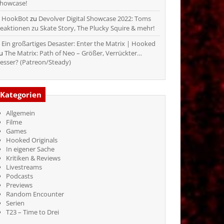
howcase!
HookBot
zu
Devolver Digital Showcase 2022: Toms
eaktionen zu Skate Story, The Plucky Squire & mehr!
Ein großartiges Desaster: Enter the Matrix | Hooked
zu
The Matrix: Path of Neo – Größer, Verrückter…
esser? (Patreon/Steady)
Kategorien
Allgemein
Filme
Games
Hooked Originals
In eigener Sache
Kritiken & Reviews
Livestreams
Podcasts
Previews
Random Encounter
Serien
T23 – Time to Drei