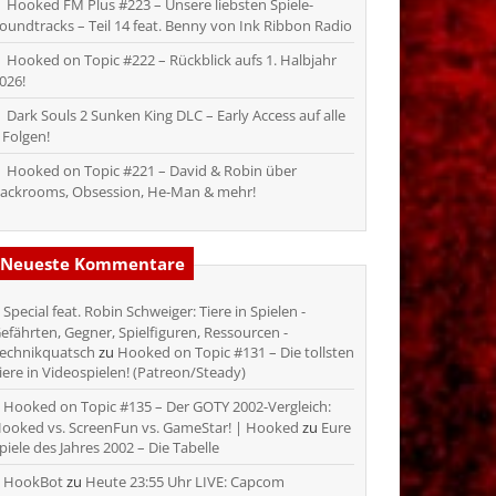
Hooked FM Plus #223 – Unsere liebsten Spiele-
oundtracks – Teil 14 feat. Benny von Ink Ribbon Radio
Hooked on Topic #222 – Rückblick aufs 1. Halbjahr
026!
Dark Souls 2 Sunken King DLC – Early Access auf alle
 Folgen!
Hooked on Topic #221 – David & Robin über
ackrooms, Obsession, He-Man & mehr!
Neueste Kommentare
Special feat. Robin Schweiger: Tiere in Spielen -
efährten, Gegner, Spielfiguren, Ressourcen -
echnikquatsch
zu
Hooked on Topic #131 – Die tollsten
iere in Videospielen! (Patreon/Steady)
Hooked on Topic #135 – Der GOTY 2002-Vergleich:
ooked vs. ScreenFun vs. GameStar! | Hooked
zu
Eure
piele des Jahres 2002 – Die Tabelle
HookBot
zu
Heute 23:55 Uhr LIVE: Capcom