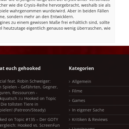
cher wie die Crysis-Reihe hervorgebracht, weshalb sie als
piele wahrgenommen wurde/wird. Aber in beiden Fällen
ine, sondern mehr an den Entwicklern.
gines zu einem gewissen Maße frei erhältlich sind, sollte
el heutzutage eigentlich genauso wenig überraschen, wie
at euch gehooked
Kategorien
cial feat. Robin Schweiger:
Allgemein
in Spielen - Gefährten, Gegner,
Filme
iguren, Ressourcen -
kquatsch
zu
Hooked on Topic
Games
Die tollsten Tiere in
pielen! (Patreon/Steady)
In eigener Sache
ked on Topic #135 – Der GOTY
Kritiken & Reviews
ergleich: Hooked vs. ScreenFun
Livestreams