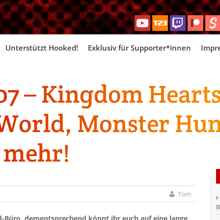
Skip
Unterstützt Hooked!
Exklusiv für Supporter*innen
Impr
to
content
7 – Kingdom Hearts
World, Monster Hun
 mehr!
Tom
B
-Büro, dementsprechend könnt ihr euch auf eine lange