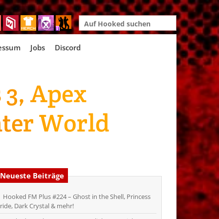
Search
for:
essum
Jobs
Discord
 3, Apex
ter World
Neueste Beiträge
Hooked FM Plus #224 – Ghost in the Shell, Princess
ride, Dark Crystal & mehr!