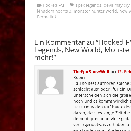
Hooked FM
apex legends
,
devil may cry
kingdom hearts 3
,
monster hunter world
,
new w
Permalink
Ein Kommentar zu “
Hooked FM
Legends, New World, Monster
mehr!
”
TheEpicSnowWolf
on
12. Fe
Robin
, du solltest aufhören solche
schlecht aus“ oder „für ein Un
unterscheiden sich die große
noch und es kommt wirklich t
Dass Unity den Ruf hat(te) l
daran, dass es lange Zeit di
dementsprechend viele gedac
von irgendetwas zu haben u
entstanden sind. Andersrum w