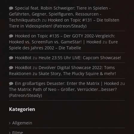
Special feat. Robin Schweiger: Tiere in Spielen -
Gefährten, Gegner, Spielfiguren, Ressourcen -
Technikquatsch
zu
Hooked on Topic #131 – Die tollsten
Tiere in Videospielen! (Patreon/Steady)
Hooked on Topic #135 – Der GOTY 2002-Vergleich:
Hooked vs. ScreenFun vs. GameStar! | Hooked
zu
Eure
Spiele des Jahres 2002 – Die Tabelle
HookBot
zu
Heute 23:55 Uhr LIVE: Capcom Showcase!
HookBot
zu
Devolver Digital Showcase 2022: Toms
Reaktionen zu Skate Story, The Plucky Squire & mehr!
Ein großartiges Desaster: Enter the Matrix | Hooked
zu
The Matrix: Path of Neo – Größer, Verrückter…besser?
(Patreon/Steady)
Kategorien
Allgemein
Filme