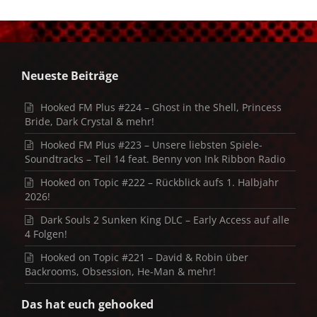
Neueste Beiträge
Hooked FM Plus #224 – Ghost in the Shell, Princess
Bride, Dark Crystal & mehr!
Hooked FM Plus #223 – Unsere liebsten Spiele-
Soundtracks – Teil 14 feat. Benny von Ink Ribbon Radio
Hooked on Topic #222 – Rückblick aufs 1. Halbjahr
2026!
Dark Souls 2 Sunken King DLC – Early Access auf alle
4 Folgen!
Hooked on Topic #221 – David & Robin über
Backrooms, Obsession, He-Man & mehr!
Das hat euch gehooked