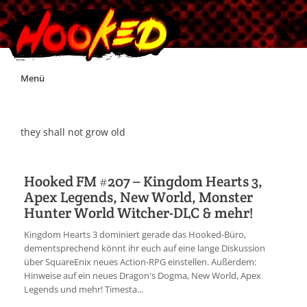
Skip
Menü
to
content
Unterstützt Hooked!
they shall not grow old
Exklusiv für Supporter*innen
Hooked FM #207 – Kingdom Hearts 3,
Apex Legends, New World, Monster
Impressum
Hunter World Witcher-DLC & mehr!
Kingdom Hearts 3 dominiert gerade das Hooked-Büro,
Jobs
dementsprechend könnt ihr euch auf eine lange Diskussion
über SquareEnix neues Action-RPG einstellen. Außerdem:
Hinweise auf ein neues Dragon's Dogma, New World, Apex
Discord
Legends und mehr! Timesta...