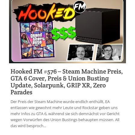
Hooked FM #576 – Steam Machine Preis,
GTA 6 Cover, Preis & Union Busting
Update, Solarpunk, GRIP XR, Zero
Parades
Der Preis der Steam Machine wurde endlich enthüllt, EA
entlassen wie gewohnt mehr Leute und Rockstar geben uns
mehr Infos zu GTA 6, während sie sich demnächst vor Gericht
wegen Vorwürfen des Union Bustings behaupten müssen. All
das wird besproch...