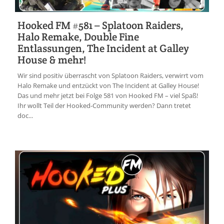
Hooked FM #581 – Splatoon Raiders,
Halo Remake, Double Fine
Entlassungen, The Incident at Galley
House & mehr!
Wir sind positiv überrascht von Splatoon Raiders, verwirrt vom
Halo Remake und entzückt von The Incident at Galley House!
Das und mehr jetzt bei Folge 581 von Hooked FM – viel Spaß!
Ihr wollt Teil der Hooked-Community werden? Dann tretet
doc...