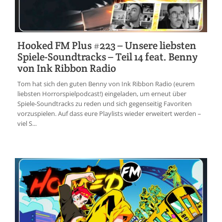
Hooked FM Plus #223 – Unsere liebsten
Spiele-Soundtracks – Teil 14 feat. Benny
von Ink Ribbon Radio
Tom hat sich den guten Benny von Ink Ribbon Radio (eurem
liebsten Horrorspielpodcast!) eingeladen, um erneut über
Spiele-Soundtracks zu reden und sich gegenseitig Favoriten
vorzuspielen. Auf dass eure Playlists wieder erweitert werden –
viel S...