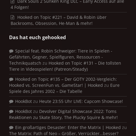
Dark Souls 2 Sunken King DLC – Early Access auf alle
4 Folgen!
Hooked on Topic #221 – David & Robin über
Backrooms, Obsession, He-Man & mehr!
Das hat euch gehooked
Special feat. Robin Schweiger: Tiere in Spielen -
Gefährten, Gegner, Spielfiguren, Ressourcen -
Technikquatsch
zu
Hooked on Topic #131 – Die tollsten
Tiere in Videospielen! (Patreon/Steady)
Hooked on Topic #135 – Der GOTY 2002-Vergleich:
Hooked vs. ScreenFun vs. GameStar! | Hooked
zu
Eure
Spiele des Jahres 2002 – Die Tabelle
HookBot
zu
Heute 23:55 Uhr LIVE: Capcom Showcase!
HookBot
zu
Devolver Digital Showcase 2022: Toms
Reaktionen zu Skate Story, The Plucky Squire & mehr!
Ein großartiges Desaster: Enter the Matrix | Hooked
zu
The Matrix: Path of Neo – Größer, Verrückter…besser?