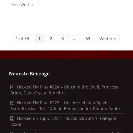
diese Woche...
1 of 53
1
2
3
…
53
Weiter »
Neueste Beiträge
Hooked FM Plus #224 – Ghost in the Shell, Princess
Bride, Dark Crystal & mehr!
Hooked FM Plus #223 – Unsere liebsten Spiele-
Soundtracks – Teil 14 feat. Benny von Ink Ribbon Radio
Hooked on Topic #222 – Rückblick aufs 1. Halbjahr
2026!