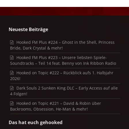
Neueste Beiträge
Hooked FM Plus #224 – Ghost in the Shell, Princess
Bride, Dark Crystal & mehr!
Hooked FM Plus #223 – Unsere liebsten Spiele-
Soundtracks – Teil 14 feat. Benny von Ink Ribbon Radio
Hooked on Topic #222 – Rückblick aufs 1. Halbjahr
2026!
Dark Souls 2 Sunken King DLC – Early Access auf alle
4 Folgen!
Hooked on Topic #221 – David & Robin über
Backrooms, Obsession, He-Man & mehr!
Das hat euch gehooked