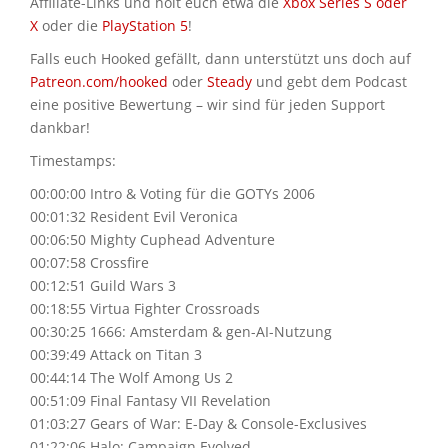
Affiliate-Links und holt euch etwa die
Xbox Series S oder
X
oder die
PlayStation 5
!
Falls euch Hooked gefällt, dann unterstützt uns doch auf
Patreon.com/hooked
oder
Steady
und gebt dem Podcast
eine positive Bewertung – wir sind für jeden Support
dankbar!
Timestamps:
00:00:00 Intro & Voting für die GOTYs 2006
00:01:32 Resident Evil Veronica
00:06:50 Mighty Cuphead Adventure
00:07:58 Crossfire
00:12:51 Guild Wars 3
00:18:55 Virtua Fighter Crossroads
00:30:25 1666: Amsterdam & gen-AI-Nutzung
00:39:49 Attack on Titan 3
00:44:14 The Wolf Among Us 2
00:51:09 Final Fantasy VII Revelation
01:03:27 Gears of War: E-Day & Console-Exclusives
01:22:06 Halo: Campaign Evolved