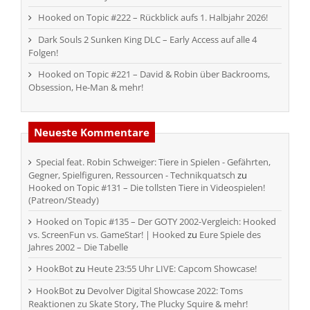
Hooked on Topic #222 – Rückblick aufs 1. Halbjahr 2026!
Dark Souls 2 Sunken King DLC – Early Access auf alle 4
Folgen!
Hooked on Topic #221 – David & Robin über Backrooms,
Obsession, He-Man & mehr!
Neueste Kommentare
Special feat. Robin Schweiger: Tiere in Spielen - Gefährten,
Gegner, Spielfiguren, Ressourcen - Technikquatsch
zu
Hooked on Topic #131 – Die tollsten Tiere in Videospielen!
(Patreon/Steady)
Hooked on Topic #135 – Der GOTY 2002-Vergleich: Hooked
vs. ScreenFun vs. GameStar! | Hooked
zu
Eure Spiele des
Jahres 2002 – Die Tabelle
HookBot
zu
Heute 23:55 Uhr LIVE: Capcom Showcase!
HookBot
zu
Devolver Digital Showcase 2022: Toms
Reaktionen zu Skate Story, The Plucky Squire & mehr!