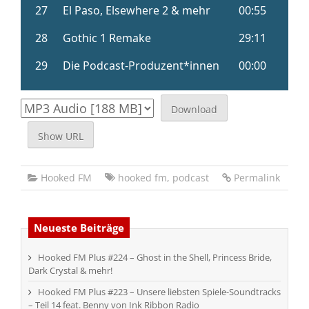
Download
Show URL
Hooked FM
hooked fm
,
podcast
Permalink
Neueste Beiträge
Hooked FM Plus #224 – Ghost in the Shell, Princess Bride,
Dark Crystal & mehr!
Hooked FM Plus #223 – Unsere liebsten Spiele-Soundtracks
– Teil 14 feat. Benny von Ink Ribbon Radio