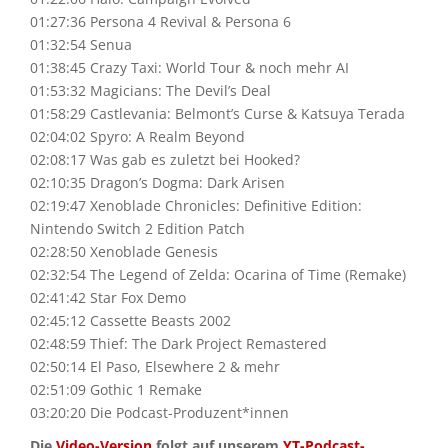
01:27:36 Persona 4 Revival & Persona 6
01:32:54 Senua
01:38:45 Crazy Taxi: World Tour & noch mehr AI
01:53:32 Magicians: The Devil’s Deal
01:58:29 Castlevania: Belmont’s Curse & Katsuya Terada
02:04:02 Spyro: A Realm Beyond
02:08:17 Was gab es zuletzt bei Hooked?
02:10:35 Dragon’s Dogma: Dark Arisen
02:19:47 Xenoblade Chronicles: Definitive Edition:
Nintendo Switch 2 Edition Patch
02:28:50 Xenoblade Genesis
02:32:54 The Legend of Zelda: Ocarina of Time (Remake)
02:41:42 Star Fox Demo
02:45:12 Cassette Beasts 2002
02:48:59 Thief: The Dark Project Remastered
02:50:14 El Paso, Elsewhere 2 & mehr
02:51:09 Gothic 1 Remake
03:20:20 Die Podcast-Produzent*innen
Die
Video-Version
folgt auf unserem
YT-Podcast-