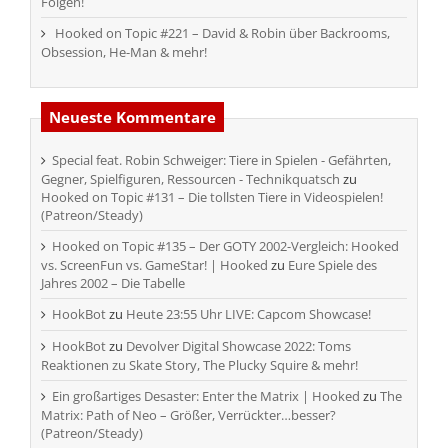
Folgen!
Hooked on Topic #221 – David & Robin über Backrooms,
Obsession, He-Man & mehr!
Neueste Kommentare
Special feat. Robin Schweiger: Tiere in Spielen - Gefährten,
Gegner, Spielfiguren, Ressourcen - Technikquatsch
zu
Hooked on Topic #131 – Die tollsten Tiere in Videospielen!
(Patreon/Steady)
Hooked on Topic #135 – Der GOTY 2002-Vergleich: Hooked
vs. ScreenFun vs. GameStar! | Hooked
zu
Eure Spiele des
Jahres 2002 – Die Tabelle
HookBot
zu
Heute 23:55 Uhr LIVE: Capcom Showcase!
HookBot
zu
Devolver Digital Showcase 2022: Toms
Reaktionen zu Skate Story, The Plucky Squire & mehr!
Ein großartiges Desaster: Enter the Matrix | Hooked
zu
The
Matrix: Path of Neo – Größer, Verrückter…besser?
(Patreon/Steady)