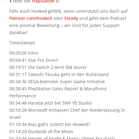
X
oder die
PlayStation 5
!
Falls euch Hooked gefällt, dann unterstützt uns doch auf
Patreon.com/hooked
oder
Steady
und gebt dem Podcast
eine positive Bewertung – wir sind für jeden Support
dankbar!
Timestamps:
00:00:00 Intro
00:04:41 Star Fox Direct
00:19:51 Die Switch 2 wird 30€ teurer
00:31:17 Takashi Tezuka geht in den Ruhestand
00:34:36 SEGA beenden Super Game Initiative
00:38:45 PlayStation Sales-Report & Marathons
Performance
00:54:48 Harada jetzt bei SNK VS Studio
00:59:28 Microsoft entlassen Chef der Niederlassung in
Israel
01:10:34 Was gab’s zuletzt bei Hooked?
01:14:20 Duckside of the Moon
01:22:38 Heroes of Might & Magic: Olden Era (Early