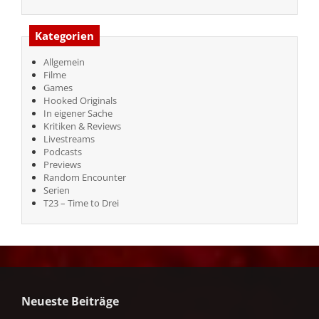
Kategorien
Allgemein
Filme
Games
Hooked Originals
In eigener Sache
Kritiken & Reviews
Livestreams
Podcasts
Previews
Random Encounter
Serien
T23 – Time to Drei
Neueste Beiträge