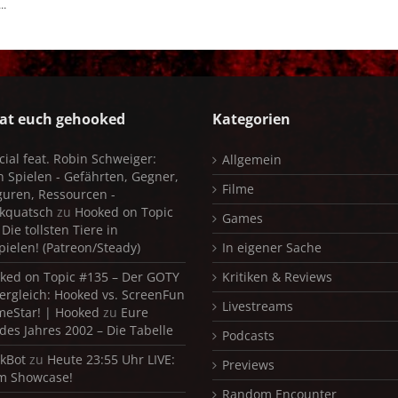
..
at euch gehooked
Kategorien
cial feat. Robin Schweiger:
Allgemein
in Spielen - Gefährten, Gegner,
Filme
iguren, Ressourcen -
kquatsch
zu
Hooked on Topic
Games
Die tollsten Tiere in
pielen! (Patreon/Steady)
In eigener Sache
ked on Topic #135 – Der GOTY
Kritiken & Reviews
ergleich: Hooked vs. ScreenFun
Livestreams
meStar! | Hooked
zu
Eure
 des Jahres 2002 – Die Tabelle
Podcasts
kBot
zu
Heute 23:55 Uhr LIVE:
Previews
m Showcase!
Random Encounter