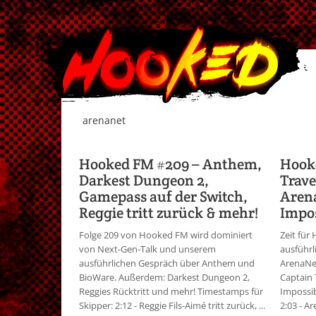
arenanet
Hooked FM #209 – Anthem,
Hook
Darkest Dungeon 2,
Trave
Gamepass auf der Switch,
Arena
Reggie tritt zurück & mehr!
Impos
Folge 209 von Hooked FM wird dominiert
Zeit für
von Next-Gen-Talk und unserem
ausführl
ausführlichen Gespräch über Anthem und
ArenaNe
BioWare. Außerdem: Darkest Dungeon 2,
Captain 
Reggies Rücktritt und mehr! Timestamps für
Impossib
Skipper: 2:12 - Reggie Fils-Aimé tritt zurück, ...
2:03 - A