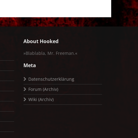
About Hooked
»Blablabla, Mr. Freeman.«
Meta
Datenschutzerklärung
Forum (Archiv)
Wiki (Archiv)