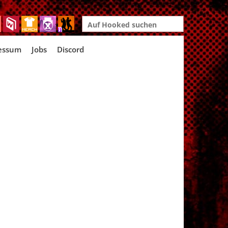
Search
for:
essum
Jobs
Discord