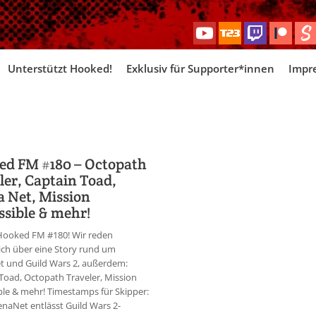
Skip
Unterstützt Hooked!
Exklusiv für Supporter*innen
Impr
to
content
ed FM #180 – Octopath
ler, Captain Toad,
 Net, Mission
sible & mehr!
 Hooked FM #180! Wir reden
ich über eine Story rund um
t und Guild Wars 2, außerdem:
Toad, Octopath Traveler, Mission
le & mehr! Timestamps für Skipper:
renaNet entlässt Guild Wars 2-