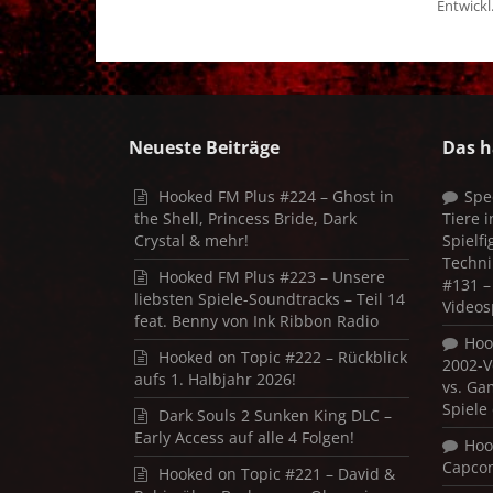
Entwickl.
Neueste Beiträge
Das h
Hooked FM Plus #224 – Ghost in
Spe
the Shell, Princess Bride, Dark
Tiere 
Crystal & mehr!
Spielf
Techni
Hooked FM Plus #223 – Unsere
#131 – 
liebsten Spiele-Soundtracks – Teil 14
Videos
feat. Benny von Ink Ribbon Radio
Hoo
Hooked on Topic #222 – Rückblick
2002-V
aufs 1. Halbjahr 2026!
vs. Ga
Spiele
Dark Souls 2 Sunken King DLC –
Early Access auf alle 4 Folgen!
Hoo
Capco
Hooked on Topic #221 – David &