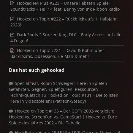
Hooked FM Plus #223 – Unsere liebsten Spiele-
Soundtracks – Teil 14 feat. Benny von Ink Ribbon Radio
Hooked on Topic #222 – Rückblick aufs 1. Halbjahr
2026!
Dark Souls 2 Sunken King DLC – Early Access auf alle
4 Folgen!
Hooked on Topic #221 – David & Robin über
Backrooms, Obsession, He-Man & mehr!
Das hat euch gehooked
Special feat. Robin Schweiger: Tiere in Spielen -
Gefährten, Gegner, Spielfiguren, Ressourcen -
Technikquatsch
zu
Hooked on Topic #131 – Die tollsten
Tiere in Videospielen! (Patreon/Steady)
Hooked on Topic #135 – Der GOTY 2002-Vergleich:
Hooked vs. ScreenFun vs. GameStar! | Hooked
zu
Eure
Spiele des Jahres 2002 – Die Tabelle
HookBot
zu
Heute 23:55 Uhr LIVE: Capcom Showcase!