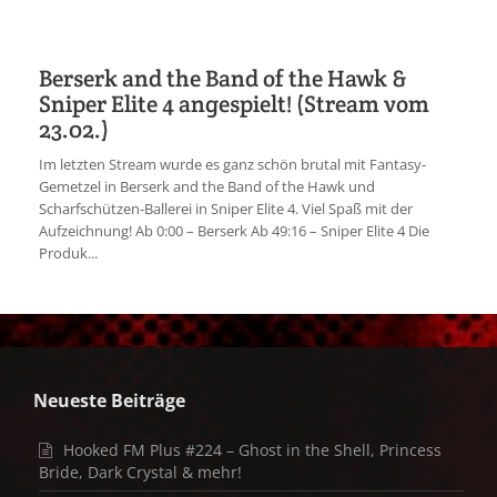
Berserk and the Band of the Hawk &
Sniper Elite 4 angespielt! (Stream vom
23.02.)
Im letzten Stream wurde es ganz schön brutal mit Fantasy-
Gemetzel in Berserk and the Band of the Hawk und
Scharfschützen-Ballerei in Sniper Elite 4. Viel Spaß mit der
Aufzeichnung! Ab 0:00 – Berserk Ab 49:16 – Sniper Elite 4 Die
Produk...
Neueste Beiträge
Hooked FM Plus #224 – Ghost in the Shell, Princess
Bride, Dark Crystal & mehr!