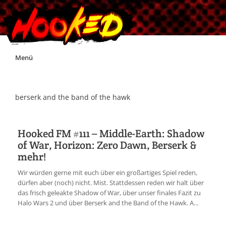
Skip
Menü
to
content
Unterstützt Hooked!
berserk and the band of the hawk
Exklusiv für Supporter*innen
Hooked FM #111 – Middle-Earth: Shadow
of War, Horizon: Zero Dawn, Berserk &
Impressum
mehr!
Wir würden gerne mit euch über ein großartiges Spiel reden,
Jobs
dürfen aber (noch) nicht. Mist. Stattdessen reden wir halt über
das frisch geleakte Shadow of War, über unser finales Fazit zu
Halo Wars 2 und über Berserk and the Band of the Hawk. A...
Discord