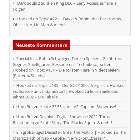
Dark Souls 2 Sunken King DLC – Early Access auf alle 4
Folgen!
Hooked on Topic #221 – David & Robin über Backrooms,
Obsession, He-Man & mehr!
Neueste Kommentare
Special feat. Robin Schweiger: Tiere in Spielen - Gefährten,
Gegner, Spielfiguren, Ressourcen - Technikquatsch
zu
Hooked on Topic #131 – Die tollsten Tiere in Videospielen!
(Patreon/Steady)
Hooked on Topic #135 – Der GOTY 2002-Vergleich: Hooked
vs. ScreenFun vs. GameStar! | Hooked
zu
Eure Spiele des
Jahres 2002 – Die Tabelle
HookBot
zu
Heute 23:55 Uhr LIVE: Capcom Showcase!
HookBot
zu
Devolver Digital Showcase 2022: Toms
Reaktionen zu Skate Story, The Plucky Squire & mehr!
Ein großartiges Desaster: Enter the Matrix | Hooked
zu
The
Matrix: Path of Neo – Größer, Verrückter…besser?