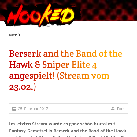
Skip
Menü
to
content
Berserk and the Band of the
Unterstützt Hooked!
Hawk & Sniper Elite 4
Exklusiv für Supporter*innen
angespielt! (Stream vom
23.02.)
Impressum
Jobs
25. Februar 2017
Tom
Discord
Im letzten Stream wurde es ganz schön brutal mit
Fantasy-Gemetzel in Berserk and the Band of the Hawk