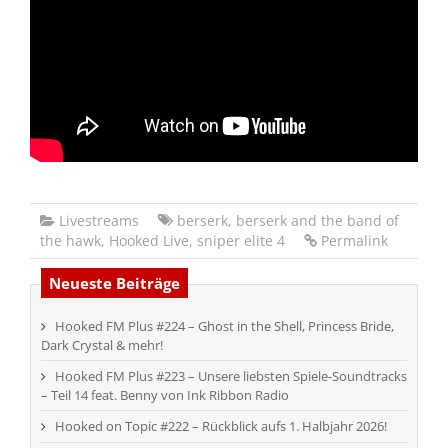
Livestreams
berserk
,
berserk and the band of
the hawk
,
Hooked Live
,
sniper elite 4
Permalink
Neueste Beiträge
Hooked FM Plus #224 – Ghost in the Shell, Princess Bride,
Dark Crystal & mehr!
Hooked FM Plus #223 – Unsere liebsten Spiele-Soundtracks
– Teil 14 feat. Benny von Ink Ribbon Radio
Hooked on Topic #222 – Rückblick aufs 1. Halbjahr 2026!