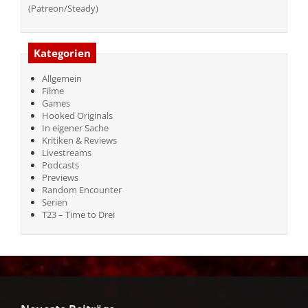
(Patreon/Steady)
Kategorien
Allgemein
Filme
Games
Hooked Originals
In eigener Sache
Kritiken & Reviews
Livestreams
Podcasts
Previews
Random Encounter
Serien
T23 – Time to Drei