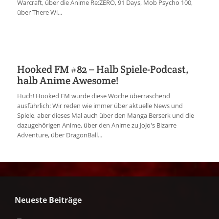
Warcraft, über die Anime Re:ZERO, 91 Days, Mob Psycho 100,
über There Wi...
Hooked FM #82 – Halb Spiele-Podcast,
halb Anime Awesome!
Huch! Hooked FM wurde diese Woche überraschend
ausführlich: Wir reden wie immer über aktuelle News und
Spiele, aber dieses Mal auch über den Manga Berserk und die
dazugehörigen Anime, über den Anime zu JoJo's Bizarre
Adventure, über DragonBall...
Neueste Beiträge