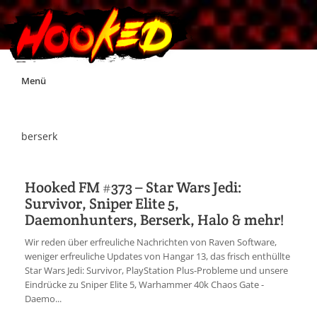
Skip
Menü
to
content
Unterstützt Hooked!
berserk
Exklusiv für Supporter*innen
Hooked FM #373 – Star Wars Jedi:
Survivor, Sniper Elite 5,
Impressum
Daemonhunters, Berserk, Halo & mehr!
Wir reden über erfreuliche Nachrichten von Raven Software,
Jobs
weniger erfreuliche Updates von Hangar 13, das frisch enthüllte
Star Wars Jedi: Survivor, PlayStation Plus-Probleme und unsere
Eindrücke zu Sniper Elite 5, Warhammer 40k Chaos Gate -
Discord
Daemo...