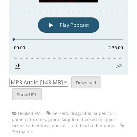
Download
Show URL
Hooked FM
berserk
,
dragonball super
,
furi
,
game of thrones
,
grand kingdom
,
hooked fm
,
jojo's
bizarre adventure
,
podcast
,
red dead redemption
Permalink