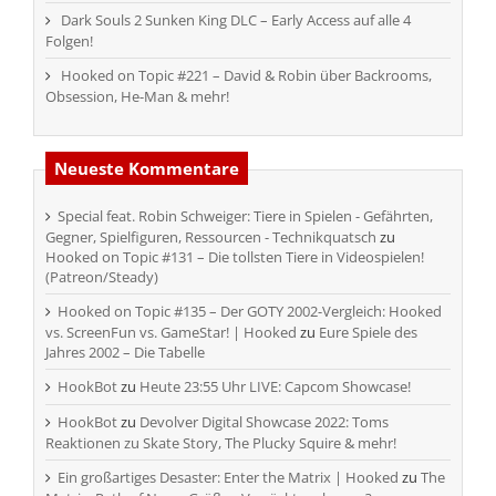
Dark Souls 2 Sunken King DLC – Early Access auf alle 4
Folgen!
Hooked on Topic #221 – David & Robin über Backrooms,
Obsession, He-Man & mehr!
Neueste Kommentare
Special feat. Robin Schweiger: Tiere in Spielen - Gefährten,
Gegner, Spielfiguren, Ressourcen - Technikquatsch
zu
Hooked on Topic #131 – Die tollsten Tiere in Videospielen!
(Patreon/Steady)
Hooked on Topic #135 – Der GOTY 2002-Vergleich: Hooked
vs. ScreenFun vs. GameStar! | Hooked
zu
Eure Spiele des
Jahres 2002 – Die Tabelle
HookBot
zu
Heute 23:55 Uhr LIVE: Capcom Showcase!
HookBot
zu
Devolver Digital Showcase 2022: Toms
Reaktionen zu Skate Story, The Plucky Squire & mehr!
Ein großartiges Desaster: Enter the Matrix | Hooked
zu
The