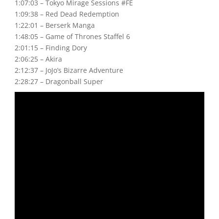
1:07:03 – Tokyo Mirage Sessions #FE
1:09:38 – Red Dead Redemption
1:22:01 – Berserk Manga
1:48:05 – Game of Thrones Staffel 6
2:01:15 – Finding Dory
2:06:25 – Akira
2:12:37 – JoJo’s Bizarre Adventure
2:28:27 – Dragonball Super