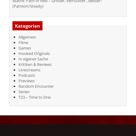
Matrix: Path of Neo – Größer, Verrückter…besser?
(Patreon/Steady)
Kategorien
Allgemein
Filme
Games
Hooked Originals
In eigener Sache
Kritiken & Reviews
Livestreams
Podcasts
Previews
Random Encounter
Serien
T23 – Time to Drei