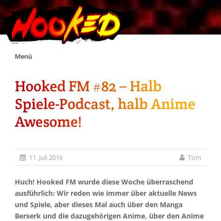
Skip
Menü
to
content
Hooked FM #82 – Halb
Unterstützt Hooked!
Spiele-Podcast, halb Anime
Exklusiv für Supporter*innen
Awesome!
Impressum
11. Juli 2016
Tom
Jobs
Huch! Hooked FM wurde diese Woche überraschend
ausführlich: Wir reden wie immer über aktuelle News
Discord
und Spiele, aber dieses Mal auch über den Manga
Berserk und die dazugehörigen Anime, über den Anime