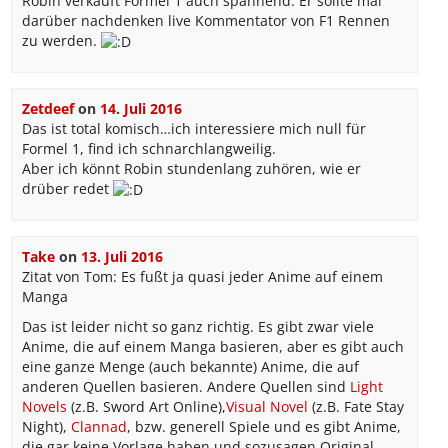
Robin verkauft Formel 1 auch spannend. Er sollte mal
darüber nachdenken live Kommentator von F1 Rennen
zu werden.
Zetdeef
on
14. Juli 2016
Das ist total komisch…ich interessiere mich null für
Formel 1, find ich schnarchlangweilig.
Aber ich könnt Robin stundenlang zuhören, wie er
drüber redet
Take
on
13. Juli 2016
Zitat von Tom: Es fußt ja quasi jeder Anime auf einem
Manga
Das ist leider nicht so ganz richtig. Es gibt zwar viele
Anime, die auf einem Manga basieren, aber es gibt auch
eine ganze Menge (auch bekannte) Anime, die auf
anderen Quellen basieren. Andere Quellen sind
Light
Novels
(z.B. Sword Art Online),
Visual Novel
(z.B. Fate Stay
Night),
Clannad
, bzw. generell Spiele und es gibt Anime,
die gar keine Vorlage haben und sozusagen Original