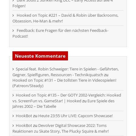
Dark Souls 2 Sunken King DLC – Early Access auf alle 4
Folgen!
Hooked on Topic #221 – David & Robin über Backrooms,
Obsession, He-Man & mehr!
Feedback: Eure Fragen für den nächsten Feedback-
Podcast!
Neueste Kommentare
Special feat. Robin Schweiger: Tiere in Spielen - Gefährten,
Gegner, Spielfiguren, Ressourcen - Technikquatsch
zu
Hooked on Topic #131 – Die tollsten Tiere in Videospielen!
(Patreon/Steady)
Hooked on Topic #135 – Der GOTY 2002-Vergleich: Hooked
vs. ScreenFun vs. GameStar! | Hooked
zu
Eure Spiele des
Jahres 2002 – Die Tabelle
HookBot
zu
Heute 23:55 Uhr LIVE: Capcom Showcase!
HookBot
zu
Devolver Digital Showcase 2022: Toms
Reaktionen zu Skate Story, The Plucky Squire & mehr!