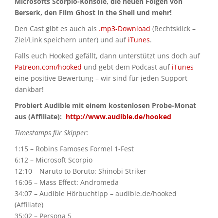
Microsofts Scorpio-Konsole, die neuen Folgen von
Berserk, den Film Ghost in the Shell und mehr!
Den Cast gibt es auch als
.mp3-Download
(Rechtsklick –
Ziel/Link speichern unter) und auf
iTunes
.
Falls euch Hooked gefällt, dann unterstützt uns doch auf
Patreon.com/hooked
und gebt dem Podcast auf
iTunes
eine positive Bewertung – wir sind für jeden Support
dankbar!
Probiert Audible mit einem kostenlosen Probe-Monat
aus (Affiliate):
http://www.audible.de/hooked
Timestamps für Skipper:
1:15 – Robins Famoses Formel 1-Fest
6:12 – Microsoft Scorpio
12:10 – Naruto to Boruto: Shinobi Striker
16:06 – Mass Effect: Andromeda
34:07 – Audible Hörbuchtipp – audible.de/hooked
(Affiliate)
35:02 – Persona 5