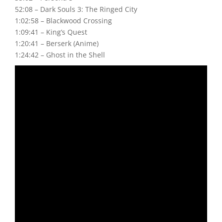
52:08 – Dark Souls 3: The Ringed City
1:02:58 – Blackwood Crossing
1:09:41 – King’s Quest
1:20:41 – Berserk (Anime)
1:24:42 – Ghost in the Shell