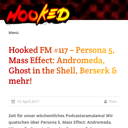
Skip
Menü
to
content
Hooked FM #117 – Persona 5,
Unterstützt Hooked!
Mass Effect: Andromeda,
Exklusiv für Supporter*innen
Ghost in the Shell, Berserk &
mehr!
Impressum
Jobs
10. April 2017
Tom
Discord
Zeit für unser wöchentliches Podcastaramalama! Wir
quatschen über Persona 5, Mass Effect: Andromeda,