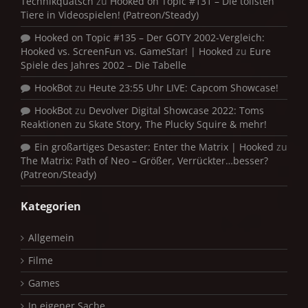
Technikquatsch
zu
Hooked on Topic #131 – Die tollsten
Tiere in Videospielen! (Patreon/Steady)
Hooked on Topic #135 – Der GOTY 2002-Vergleich:
Hooked vs. ScreenFun vs. GameStar! | Hooked
zu
Eure
Spiele des Jahres 2002 – Die Tabelle
HookBot
zu
Heute 23:55 Uhr LIVE: Capcom Showcase!
HookBot
zu
Devolver Digital Showcase 2022: Toms
Reaktionen zu Skate Story, The Plucky Squire & mehr!
Ein großartiges Desaster: Enter the Matrix | Hooked
zu
The Matrix: Path of Neo – Größer, Verrückter…besser?
(Patreon/Steady)
Kategorien
Allgemein
Filme
Games
In eigener Sache