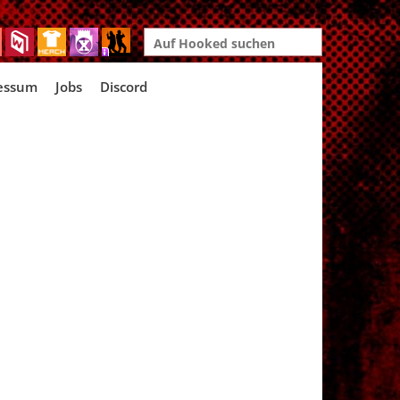
Search
for:
essum
Jobs
Discord