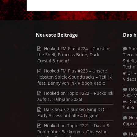
Neueste Beiträge
Das h
Hooked FM Plus #224 – Ghost in
Spe
the Shell, Princess Bride, Dark
Tiere 
Crystal & mehr!
Spielf
Techni
Hooked FM Plus #223 – Unsere
#131 – 
liebsten Spiele-Soundtracks – Teil 14
Videos
feat. Benny von Ink Ribbon Radio
Hoo
Hooked on Topic #222 – Rückblick
2002-V
aufs 1. Halbjahr 2026!
vs. Ga
Spiele
Dark Souls 2 Sunken King DLC –
Early Access auf alle 4 Folgen!
Hoo
Capco
Hooked on Topic #221 – David &
Robin über Backrooms, Obsession,
Hoo