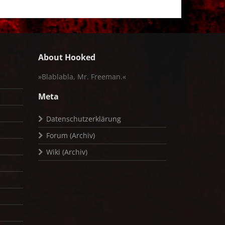
About Hooked
»Blablabla, Mr. Freeman.«
Meta
Datenschutzerklärung
Forum (Archiv)
Wiki (Archiv)