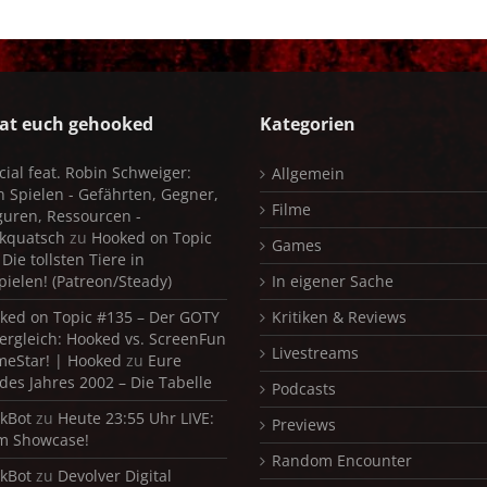
at euch gehooked
Kategorien
cial feat. Robin Schweiger:
Allgemein
in Spielen - Gefährten, Gegner,
Filme
iguren, Ressourcen -
kquatsch
zu
Hooked on Topic
Games
Die tollsten Tiere in
pielen! (Patreon/Steady)
In eigener Sache
ked on Topic #135 – Der GOTY
Kritiken & Reviews
ergleich: Hooked vs. ScreenFun
Livestreams
meStar! | Hooked
zu
Eure
 des Jahres 2002 – Die Tabelle
Podcasts
kBot
zu
Heute 23:55 Uhr LIVE:
Previews
m Showcase!
Random Encounter
kBot
zu
Devolver Digital