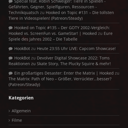
Special feat. Robin Schweiger: Tiere in Spielen -
Gefährten, Gegner, Spielfiguren, Ressourcen -
Technikquatsch
zu
Hooked on Topic #131 – Die tollsten
Tiere in Videospielen! (Patreon/Steady)
Hooked on Topic #135 – Der GOTY 2002-Vergleich:
Hooked vs. ScreenFun vs. GameStar! | Hooked
zu
Eure
Spiele des Jahres 2002 – Die Tabelle
HookBot
zu
Heute 23:55 Uhr LIVE: Capcom Showcase!
HookBot
zu
Devolver Digital Showcase 2022: Toms
Reaktionen zu Skate Story, The Plucky Squire & mehr!
Ein großartiges Desaster: Enter the Matrix | Hooked
zu
The Matrix: Path of Neo – Größer, Verrückter…besser?
(Patreon/Steady)
Kategorien
Allgemein
Filme