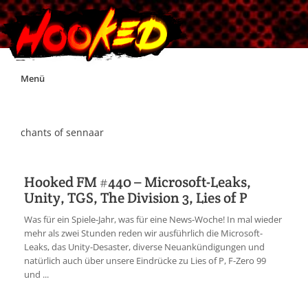
Skip
Menü
to
content
Unterstützt Hooked!
chants of sennaar
Exklusiv für Supporter*innen
Hooked FM #440 – Microsoft-Leaks,
Unity, TGS, The Division 3, Lies of P
Impressum
Was für ein Spiele-Jahr, was für eine News-Woche! In mal wieder
mehr als zwei Stunden reden wir ausführlich die Microsoft-
Jobs
Leaks, das Unity-Desaster, diverse Neuankündigungen und
natürlich auch über unsere Eindrücke zu Lies of P, F-Zero 99
und ...
Discord