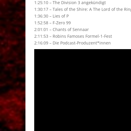
1:25:10 – The Division 3 angekündigt
1:30:17 – Tales of the Shire: A The Lord of the R
1:36:30 – Lies of P
1:52:58 – F-Zero 99
2:01:01 – Chants of Sennaar
2:11:53 – Robins Famoses Formel-1-Fest
2:16:09 – Die Podcast-Produzent*innen