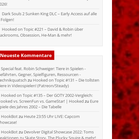
026!
Dark Souls 2 Sunken King DLC – Early Access auf alle
 Folgen!
Hooked on Topic #221 – David & Robin über
ackrooms, Obsession, He-Man & mehr!
Neueste Kommentare
Special feat. Robin Schweiger: Tiere in Spielen -
efährten, Gegner, Spielfiguren, Ressourcen -
echnikquatsch
zu
Hooked on Topic #131 – Die tollsten
iere in Videospielen! (Patreon/Steady)
Hooked on Topic #135 – Der GOTY 2002-Vergleich:
ooked vs. ScreenFun vs. GameStar! | Hooked
zu
Eure
piele des Jahres 2002 – Die Tabelle
HookBot
zu
Heute 23:55 Uhr LIVE: Capcom
howcase!
HookBot
zu
Devolver Digital Showcase 2022: Toms
eaktionen zu Skate Story, The Plucky Squire & mehr!