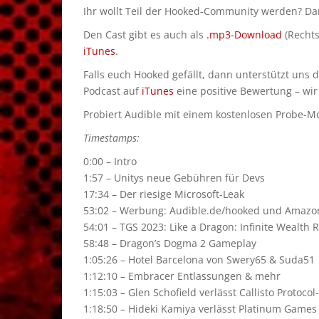
Ihr wollt Teil der Hooked-Community werden? D
Den Cast gibt es auch als
.mp3-Download
(Rechts
iTunes
.
Falls euch Hooked gefällt, dann unterstützt uns 
Podcast auf
iTunes
eine positive Bewertung – wir
Probiert Audible mit einem kostenlosen Probe-Mon
Timestamps:
0:00 – Intro
1:57 – Unitys neue Gebühren für Devs
17:34 – Der riesige Microsoft-Leak
53:02 – Werbung: Audible.de/hooked und Amazon-
54:01 – TGS 2023: Like a Dragon: Infinite Wealth
58:48 – Dragon’s Dogma 2 Gameplay
1:05:26 – Hotel Barcelona von Swery65 & Suda51
1:12:10 – Embracer Entlassungen & mehr
1:15:03 – Glen Schofield verlässt Callisto Protocol
1:18:50 – Hideki Kamiya verlässt Platinum Games