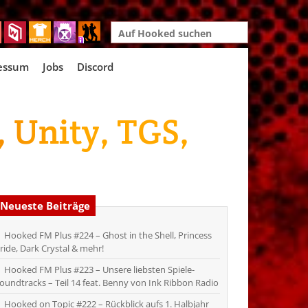
Search
for:
essum
Jobs
Discord
 Unity, TGS,
Neueste Beiträge
Hooked FM Plus #224 – Ghost in the Shell, Princess
ride, Dark Crystal & mehr!
Hooked FM Plus #223 – Unsere liebsten Spiele-
oundtracks – Teil 14 feat. Benny von Ink Ribbon Radio
Hooked on Topic #222 – Rückblick aufs 1. Halbjahr