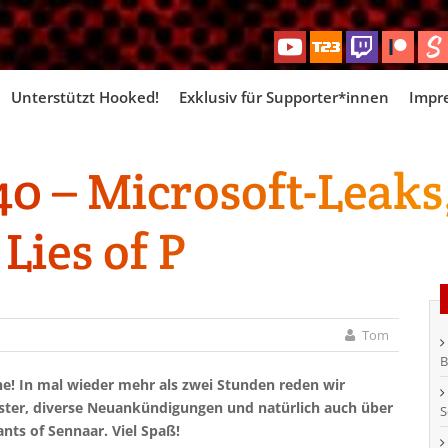
Skip
Unterstützt Hooked!
Exklusiv für Supporter*innen
Impr
to
content
 – Microsoft-Leaks,
Lies of P
Tom
B
he! In mal wieder mehr als zwei Stunden reden wir
aster, diverse Neuankündigungen und natürlich auch über
S
ants of Sennaar. Viel Spaß!