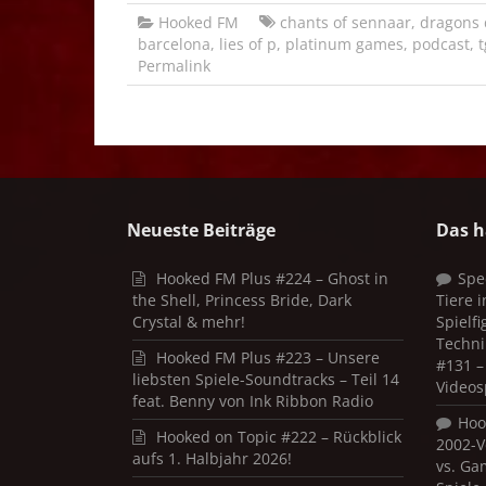
Hooked FM
chants of sennaar
,
dragons
barcelona
,
lies of p
,
platinum games
,
podcast
,
t
Permalink
Neueste Beiträge
Das h
Hooked FM Plus #224 – Ghost in
Spe
the Shell, Princess Bride, Dark
Tiere 
Crystal & mehr!
Spielf
Techni
Hooked FM Plus #223 – Unsere
#131 – 
liebsten Spiele-Soundtracks – Teil 14
Videos
feat. Benny von Ink Ribbon Radio
Hoo
Hooked on Topic #222 – Rückblick
2002-V
aufs 1. Halbjahr 2026!
vs. Ga