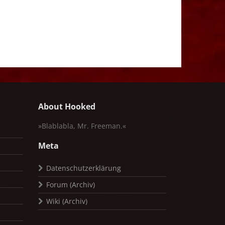
About Hooked
»Blablabla, Mr. Freeman.«
Meta
Datenschutzerklärung
Forum (Archiv)
Wiki (Archiv)