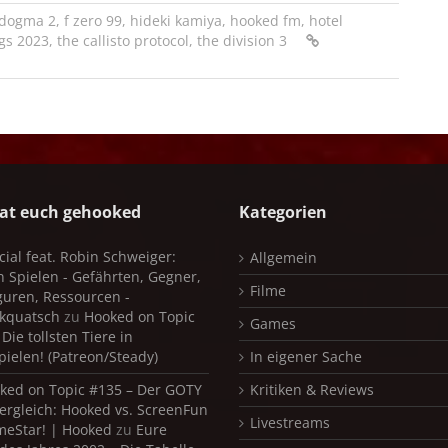
 dogma 2
,
f zero 99
,
hideki kamiya
,
hooked fm
,
hotel
gs 2023
,
the callisto protocol
,
the division 3
at euch gehooked
Kategorien
cial feat. Robin Schweiger:
Allgemein
in Spielen - Gefährten, Gegner,
Filme
iguren, Ressourcen -
kquatsch
zu
Hooked on Topic
Games
Die tollsten Tiere in
pielen! (Patreon/Steady)
In eigener Sache
ked on Topic #135 – Der GOTY
Kritiken & Reviews
ergleich: Hooked vs. ScreenFun
Livestreams
meStar! | Hooked
zu
Eure