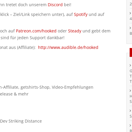
2
ann tretet doch unserem
Discord
bei!
klick – Ziel/Link speichern unter), auf
Spotify
und auf
4
doch auf
Patreon.com/hooked
oder
Steady
und gebt dem
B
 sind für jeden Support dankbar!
at aus (Affiliate):
http://www.audible.de/hooked
G
T
T
Affiliate, getshirts-Shop, Video-Empfehlungen
 Release & mehr
H
S
S
-Dev Striking Distance
R