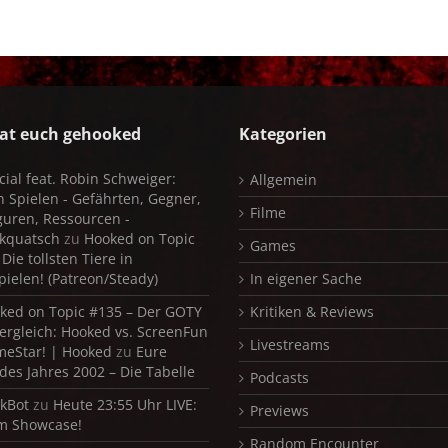
at euch gehooked
Kategorien
cial feat. Robin Schweiger:
Allgemein
in Spielen - Gefährten, Gegner,
Filme
iguren, Ressourcen -
kquatsch
zu
Hooked on Topic
Games
Die tollsten Tiere in
pielen! (Patreon/Steady)
In eigener Sache
ked on Topic #135 – Der GOTY
Kritiken & Reviews
ergleich: Hooked vs. ScreenFun
Livestreams
meStar! | Hooked
zu
Eure
 des Jahres 2002 – Die Tabelle
Podcasts
kBot
zu
Heute 23:55 Uhr LIVE:
Previews
m Showcase!
Random Encounter