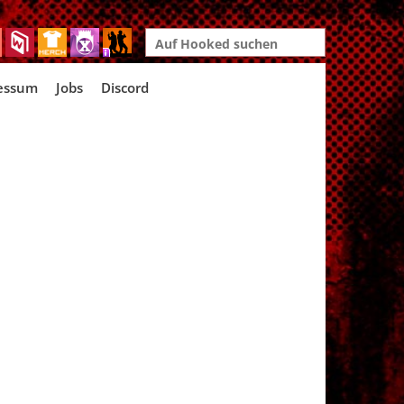
Search
for:
essum
Jobs
Discord