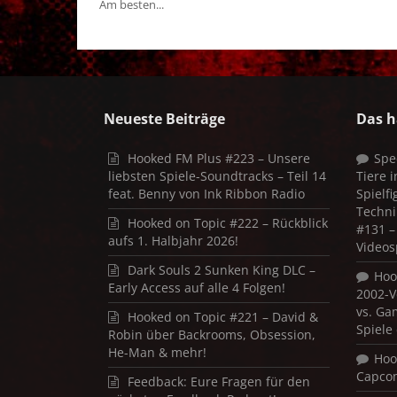
Am besten...
Neueste Beiträge
Das h
Hooked FM Plus #223 – Unsere
Spe
liebsten Spiele-Soundtracks – Teil 14
Tiere 
feat. Benny von Ink Ribbon Radio
Spielf
Techni
Hooked on Topic #222 – Rückblick
#131 – 
aufs 1. Halbjahr 2026!
Videos
Dark Souls 2 Sunken King DLC –
Hoo
Early Access auf alle 4 Folgen!
2002-V
vs. Ga
Hooked on Topic #221 – David &
Spiele
Robin über Backrooms, Obsession,
He-Man & mehr!
Hoo
Capco
Feedback: Eure Fragen für den