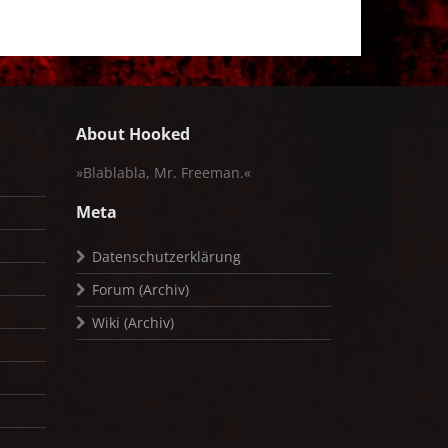
About Hooked
»Blablabla, Mr. Freeman.«
Meta
Datenschutzerklärung
Forum (Archiv)
Wiki (Archiv)