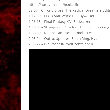
https://nordvpn.com/hookedfm
58:07 – Chrono Cross: The Radical Dreamers Edit
1:12:50 – LEGO Star Wars: Die Skywalker-Saga
1:26:15 – Final Fantasy XIV: Endwalker
1:40:54 – Stranger of Paradise: Final Fantasy Orig
1:58:50 – Robins Famoses Formel 1-Fest
2:03:24 – Outro, Updates, Elden Ring, Hype
2:06:22 – Die Podcast-Produzent*innen