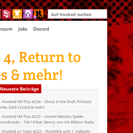
Search
for:
essum
Jobs
Discord
4, Return to
s & mehr!
Neueste Beiträge
Hooked FM Plus #224 – Ghost in the Shell, Princess
ride, Dark Crystal & mehr!
Hooked FM Plus #223 – Unsere liebsten Spiele-
oundtracks – Teil 14 feat. Benny von Ink Ribbon Radio
Hooked on Topic #222 – Rückblick aufs 1. Halbjahr