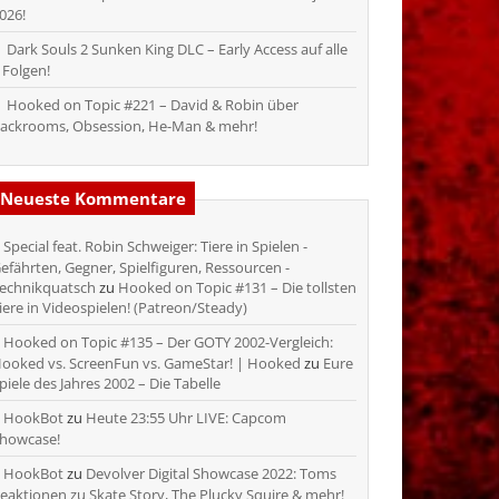
026!
Dark Souls 2 Sunken King DLC – Early Access auf alle
 Folgen!
Hooked on Topic #221 – David & Robin über
ackrooms, Obsession, He-Man & mehr!
Neueste Kommentare
Special feat. Robin Schweiger: Tiere in Spielen -
efährten, Gegner, Spielfiguren, Ressourcen -
echnikquatsch
zu
Hooked on Topic #131 – Die tollsten
iere in Videospielen! (Patreon/Steady)
Hooked on Topic #135 – Der GOTY 2002-Vergleich:
ooked vs. ScreenFun vs. GameStar! | Hooked
zu
Eure
piele des Jahres 2002 – Die Tabelle
HookBot
zu
Heute 23:55 Uhr LIVE: Capcom
howcase!
HookBot
zu
Devolver Digital Showcase 2022: Toms
eaktionen zu Skate Story, The Plucky Squire & mehr!