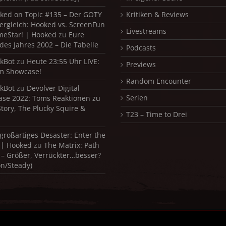
ked on Topic #135 – Der GOTY
Kritiken & Reviews
ergleich: Hooked vs. ScreenFun
Livestreams
meStar! | Hooked
zu
Eure
 des Jahres 2002 – Die Tabelle
Podcasts
kBot
zu
Heute 23:55 Uhr LIVE:
Previews
m Showcase!
Random Encounter
kBot
zu
Devolver Digital
Serien
se 2022: Toms Reaktionen zu
Story, The Plucky Squire &
T23 – Time to Drei
 großartiges Desaster: Enter the
 | Hooked
zu
The Matrix: Path
 – Größer, Verrückter…besser?
on/Steady)