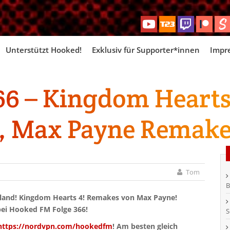
Skip
Unterstützt Hooked!
Exklusiv für Supporter*innen
Impr
to
content
6 – Kingdom Hearts 
, Max Payne Remake
Tom
B
land! Kingdom Hearts 4! Remakes von Max Payne!
bei Hooked FM Folge 366!
S
https://nordvpn.com/hookedfm
! Am besten gleich