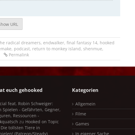
Show URL
the radical dreamers
,
endwalker
,
final fantasy 14
,
hooked
emake
,
podcast
,
return to monkey island
,
shenmue
,
Permalink
at euch gehooked
Kategorien
cial feat. Robin Schweiger:
Allgemein
in Spielen - Gefährten, Gegner,
Filme
iguren, Ressourcen -
kquatsch
zu
Hooked on Topic
Games
Die tollsten Tiere in
pielen! (Patreon/Steady)
In eigener Sache