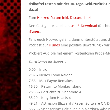
risikofrei testen mit der 30-Tage-Geld-zurück-G
dazu!
Zum
Hooked-Forum inkl. Discord-Link!
Den Cast gibt es auch als
.mp3-Download
(Rechts
iTunes
.
Falls euch Hooked gefällt, dann unterstützt uns 
Podcast auf
iTunes
eine positive Bewertung – wir
Probiert Audible mit einem kostenlosen Probe-Mon
Timestamps für Skipper:
0:00 – Intro
2:37 – Neues Tomb Raider
7:56 – Max Payne Remakes
16:30 – Return to Monkey Island
26:36 – Gerüchte zu Shenmue 4
35:29 – Kingdom Hearts 4
49:21 – Activision Blizzard / Raven Software QA-D
56:25 – Sponsoring: Holt euch ein NordVPN-Abo m