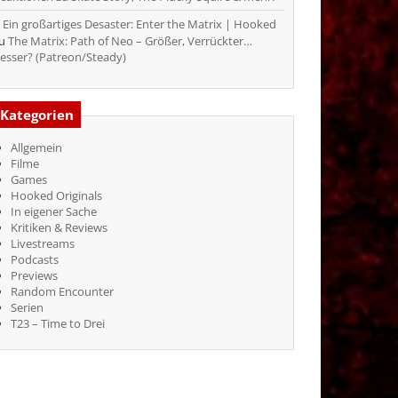
Ein großartiges Desaster: Enter the Matrix | Hooked
zu
The Matrix: Path of Neo – Größer, Verrückter…
esser? (Patreon/Steady)
Kategorien
Allgemein
Filme
Games
Hooked Originals
In eigener Sache
Kritiken & Reviews
Livestreams
Podcasts
Previews
Random Encounter
Serien
T23 – Time to Drei