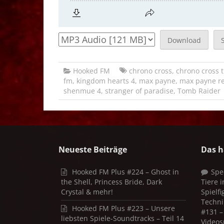
Download
Hooked FM
chrono cross
,
chrono cross 
fm
,
kingdom hearts 4
,
max payne
,
max payne r
shenmue 4
,
stranger of paradise
,
Tomb Raider
Neueste Beiträge
Das h
Hooked FM Plus #224 – Ghost in
Spe
the Shell, Princess Bride, Dark
Tiere 
Crystal & mehr!
Spielf
Techni
Hooked FM Plus #223 – Unsere
#131 – 
liebsten Spiele-Soundtracks – Teil 14
Videos