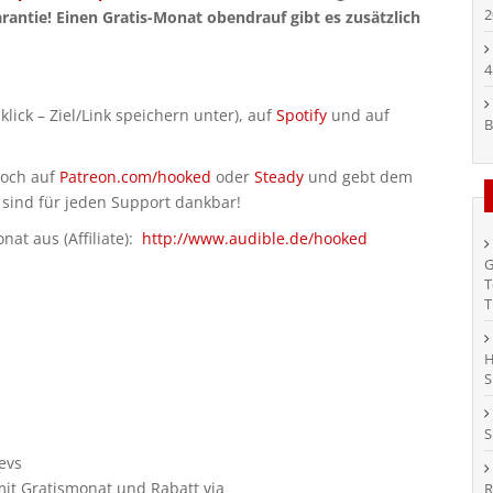
2
arantie! Einen Gratis-Monat obendrauf gibt es zusätzlich
4
klick – Ziel/Link speichern unter), auf
Spotify
und auf
B
doch auf
Patreon.com/hooked
oder
Steady
und gebt dem
 sind für jeden Support dankbar!
at aus (Affiliate):
http://www.audible.de/hooked
G
T
T
H
S
S
evs
it Gratismonat und Rabatt via
R