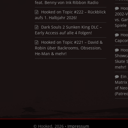
feat. Benny von Ink Ribbon Radio
Hoo
Hooked on Topic #222 – Rückblick
2002-V
aufs 1. Halbjahr 2026!
vs. Ga
Spiele
Dark Souls 2 Sunken King DLC –
Early Access auf alle 4 Folgen!
Hoo
Capco
Hooked on Topic #221 – David &
Robin über Backrooms, Obsession,
Hoo
He-Man & mehr!
Showca
Skate 
mehr!
Ein
Matrix
of Neo
(Patre
© Hooked, 2026 •
Impressum