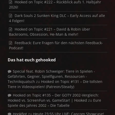
Hooked on Topic #222 – Rückblick aufs 1. Halbjahr
2026!
Dark Souls 2 Sunken King DLC – Early Access auf alle
4 Folgen!
Hooked on Topic #221 – David & Robin über
Backrooms, Obsession, He-Man & mehr!
Feedback: Eure Fragen für den nächsten Feedback-
Podcast!
Das hat euch gehooked
Special feat. Robin Schweiger: Tiere in Spielen -
Gefährten, Gegner, Spielfiguren, Ressourcen -
Technikquatsch
zu
Hooked on Topic #131 – Die tollsten
Tiere in Videospielen! (Patreon/Steady)
Hooked on Topic #135 – Der GOTY 2002-Vergleich:
Hooked vs. ScreenFun vs. GameStar! | Hooked
zu
Eure
Spiele des Jahres 2002 – Die Tabelle
HookBot
zu
Heute 23:55 Uhr LIVE: Capcom Showcase!