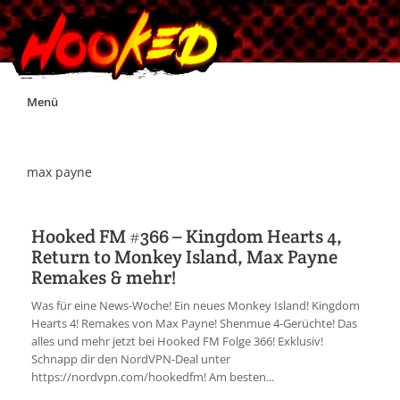
Skip
Menü
to
content
Unterstützt Hooked!
max payne
Exklusiv für Supporter*innen
Hooked FM #366 – Kingdom Hearts 4,
Return to Monkey Island, Max Payne
Impressum
Remakes & mehr!
Was für eine News-Woche! Ein neues Monkey Island! Kingdom
Jobs
Hearts 4! Remakes von Max Payne! Shenmue 4-Gerüchte! Das
alles und mehr jetzt bei Hooked FM Folge 366! Exklusiv!
Schnapp dir den NordVPN-Deal unter
Discord
https://nordvpn.com/hookedfm! Am besten...