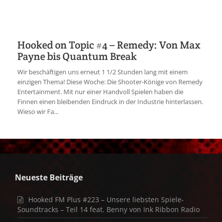
Hooked on Topic #4 – Remedy: Von Max
Payne bis Quantum Break
Wir beschäftigen uns erneut 1 1/2 Stunden lang mit einem
einzigen Thema! Diese Woche: Die Shooter-Könige von Remedy
Entertainment. Mit nur einer Handvoll Spielen haben die
Finnen einen bleibenden Eindruck in der Industrie hinterlassen.
Wieso wir Fa...
Neueste Beiträge
Hooked FM Plus #223 – Unsere liebsten Spiele-
Soundtracks – Teil 14 feat. Benny von Ink Ribbon Radio