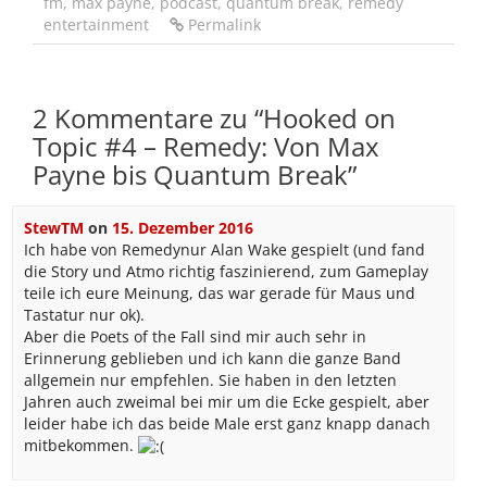
fm
,
max payne
,
podcast
,
quantum break
,
remedy
entertainment
Permalink
2 Kommentare zu “
Hooked on
Topic #4 – Remedy: Von Max
Payne bis Quantum Break
”
StewTM
on
15. Dezember 2016
Ich habe von Remedynur Alan Wake gespielt (und fand
die Story und Atmo richtig faszinierend, zum Gameplay
teile ich eure Meinung, das war gerade für Maus und
Tastatur nur ok).
Aber die Poets of the Fall sind mir auch sehr in
Erinnerung geblieben und ich kann die ganze Band
allgemein nur empfehlen. Sie haben in den letzten
Jahren auch zweimal bei mir um die Ecke gespielt, aber
leider habe ich das beide Male erst ganz knapp danach
mitbekommen.