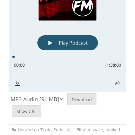
Download
Show URL
Hooked on Topic
,
Podcasts
alan wake
,
hooked