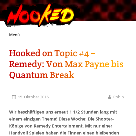
Skip
Menü
to
content
Hooked on Topic #4 –
Unterstützt Hooked!
Remedy: Von Max Payne bis
Exklusiv für Supporter*innen
Quantum Break
Impressum
15. Oktober 2016
Robin
Jobs
Wir beschäftigen uns erneut 1 1/2 Stunden lang mit
einem einzigen Thema! Diese Woche: Die Shooter-
Discord
Könige von Remedy Entertainment. Mit nur einer
Handvoll Spielen haben die Finnen einen bleibenden