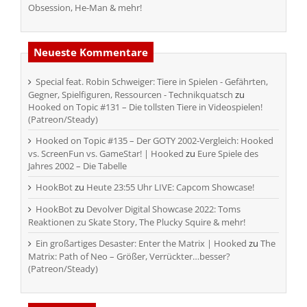
Obsession, He-Man & mehr!
Neueste Kommentare
Special feat. Robin Schweiger: Tiere in Spielen - Gefährten,
Gegner, Spielfiguren, Ressourcen - Technikquatsch
zu
Hooked on Topic #131 – Die tollsten Tiere in Videospielen!
(Patreon/Steady)
Hooked on Topic #135 – Der GOTY 2002-Vergleich: Hooked
vs. ScreenFun vs. GameStar! | Hooked
zu
Eure Spiele des
Jahres 2002 – Die Tabelle
HookBot
zu
Heute 23:55 Uhr LIVE: Capcom Showcase!
HookBot
zu
Devolver Digital Showcase 2022: Toms
Reaktionen zu Skate Story, The Plucky Squire & mehr!
Ein großartiges Desaster: Enter the Matrix | Hooked
zu
The
Matrix: Path of Neo – Größer, Verrückter…besser?
(Patreon/Steady)