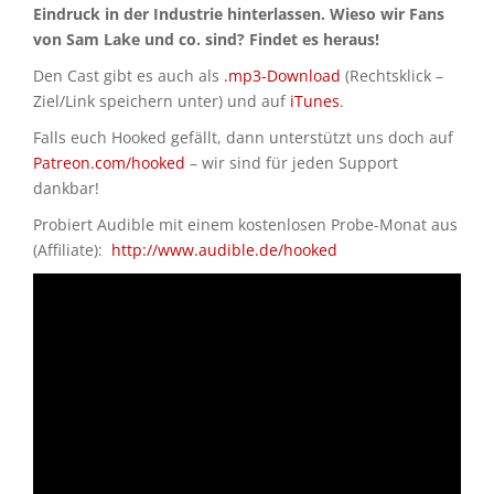
Eindruck in der Industrie hinterlassen. Wieso wir Fans
von Sam Lake und co. sind? Findet es heraus!
Den Cast gibt es auch als
.mp3-Download
(Rechtsklick –
Ziel/Link speichern unter) und auf
iTunes
.
Falls euch Hooked gefällt, dann unterstützt uns doch auf
Patreon.com/hooked
– wir sind für jeden Support
dankbar!
Probiert Audible mit einem kostenlosen Probe-Monat aus
(Affiliate):
http://www.audible.de/hooked