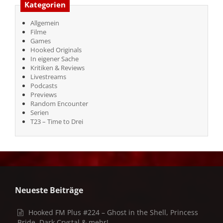
Kategorien
Allgemein
Filme
Games
Hooked Originals
In eigener Sache
Kritiken & Reviews
Livestreams
Podcasts
Previews
Random Encounter
Serien
T23 – Time to Drei
Neueste Beiträge
Hooked FM Plus #224 – Ghost in the Shell, Princess
Bride, Dark Crystal & mehr!