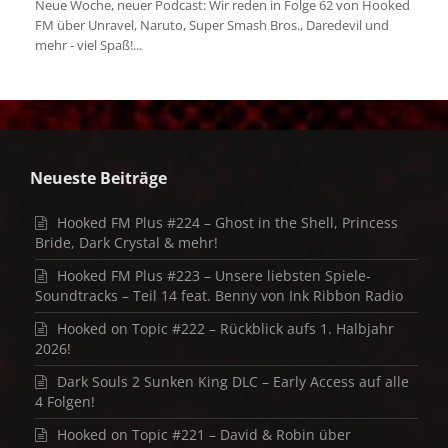
Neue Woche, neuer Podcast: Wir reden in Folge 62 von Hooked
FM über Unravel, Naruto, Super Smash Bros., Daredevil und
mehr - viel Spaß!...
Neueste Beiträge
Hooked FM Plus #224 – Ghost in the Shell, Princess
Bride, Dark Crystal & mehr!
Hooked FM Plus #223 – Unsere liebsten Spiele-
Soundtracks – Teil 14 feat. Benny von Ink Ribbon Radio
Hooked on Topic #222 – Rückblick aufs 1. Halbjahr
2026!
Dark Souls 2 Sunken King DLC – Early Access auf alle
4 Folgen!
Hooked on Topic #221 – David & Robin über