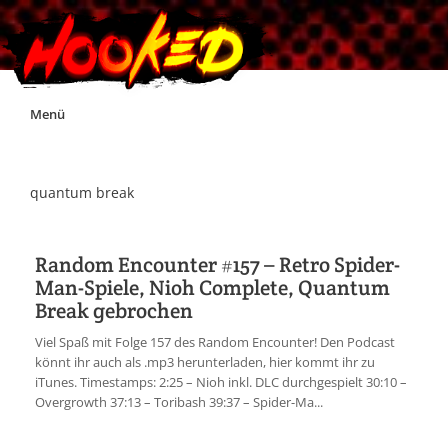
Skip
Menü
to
content
Unterstützt Hooked!
quantum break
Exklusiv für Supporter*innen
Random Encounter #157 – Retro Spider-
Man-Spiele, Nioh Complete, Quantum
Impressum
Break gebrochen
Viel Spaß mit Folge 157 des Random Encounter! Den Podcast
Jobs
könnt ihr auch als .mp3 herunterladen, hier kommt ihr zu
iTunes. Timestamps: 2:25 – Nioh inkl. DLC durchgespielt 30:10 –
Overgrowth 37:13 – Toribash 39:37 – Spider-Ma...
Discord